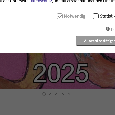
uf der Unterseite
Datenschutz
, überall erreichbar über den Link 
Notwendig
Statisti
De
Auswahl bestätige