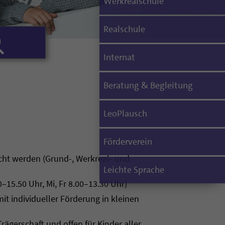
Werkrealschule
Realschule
Internat
Beratung & Begleitung
LeoPlausch
Förderverein
cht werden (Grund-, Werkreal- und
Leichte Sprache
0–15.50 Uhr, Mi, Fr 8.00–13.30 Uhr)
t individueller Förderung in kleinen
Trägerschaft und offen für Kinder aller