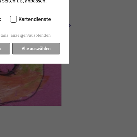
im Seitenfuß, anpassen!
k
Kartendienste
tails anzeigen/ausblenden
n
Alle auswählen