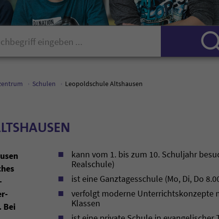
zentrum
Schulen
Leopoldschule Altshausen
ALTSHAUSEN
kann vom 1. bis zum 10. Schuljahr besu
ausen
Realschule)
ches
ist eine Ganztagesschule (Mo, Di, Do 8.0
­
verfolgt moderne Unterrichtskonzepte mi
r­
Klassen
 Bei
ist eine private Schule in evangelischer 