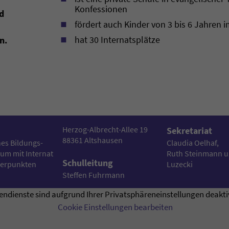
Konfessionen
d
fördert auch Kinder von 3 bis 6 Jahren
hat 30 Internatsplätze
n.
Herzog-Albrecht-Allee 19
Sekretariat
88361 Altshausen
es Bildungs-
Claudia Oelhaf,
um mit Internat
Ruth Steinmann u
Schulleitung
werpunkten
Luzecki
Steffen Fuhrmann
endienste sind aufgrund Ihrer Privatsphäreneinstellungen deaktiv
Cookie Einstellungen bearbeiten