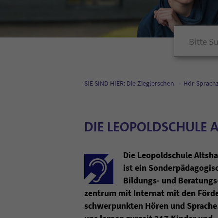
SIE SIND HIER: Die Zieglerschen
Hör-Sprach
DIE LEOPOLDSCHULE 
Die Leopold­schule Alts­h
ist ein Sonder­päda­go­gis
Bildungs- und Beratungs
zentrum mit Internat mit den Förde
schwer­punkten Hören und Sprache.