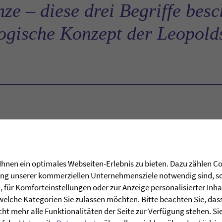
ze – diese drei Begriffe bes
gische Konzept der Leopold
FILME AUS DER LEOPOLDSCHULE
hnen ein optimales Webseiten-Erlebnis zu bieten. Dazu zählen Coo
rung unserer kommerziellen Unternehmensziele notwendig sind, sow
für Komforteinstellungen oder zur Anzeige personalisierter Inha
welche Kategorien Sie zulassen möchten. Bitte beachten Sie, dass 
ht mehr alle Funktionalitäten der Seite zur Verfügung stehen. Si