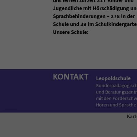
uns lernen zurzeit 317 Kinder und
Jugendliche mit Hör­schädi­gung un
Sprach­behin­derungen – 278 in der
Schule und 39 im Schul­kinder­garte
Unsere Schule:
KONTAKT
Leopoldschule
Sonderpädagogisch
und Beratungszentr
mit den Fördersch
Hören und Sprache
Kart