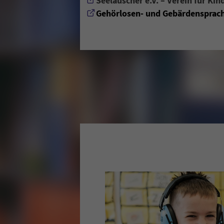
Seelauscher e.V. – Verein für K
Gehörlosen- und Gebärdensprach