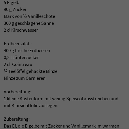
5 Eigelb
90 g Zucker
Mark von ½ Vanilleschote
300 g geschlagene Sahne
2 cl Kirschwasser
Erdbeersalat :
400 g frische Erdbeeren
0,2 l Läuterzucker
2 cl Cointreau
¼ Teelöffel gehackte Minze
Minze zum Garnieren
Vorbereitung:
1 kleine Kastenform mit weinig Speiseöl ausstreichen und
mit Klarsichtfolie auslegen.
Zubereitung:
Das Ei, die Eigelbe mit Zucker und Vanillemark im warmen