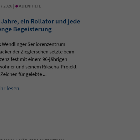
•
07.2026 |
ALTENHILFE
 Jahre, ein Rollator und jede
nge Begeisterung
s Wendlinger Seniorenzentrum
äcker der Zieglerschen setzte beim
zenzifest mit einem 96-jährigen
wohner und seinem Rikscha-Projekt
 Zeichen für gelebte ...
hr lesen
•