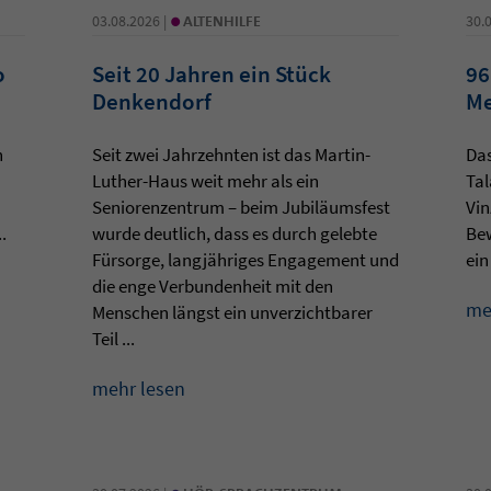
•
03.08.2026 |
ALTENHILFE
30.
o
Seit 20 Jahren ein Stück
96
Denkendorf
Me
n
Seit zwei Jahrzehnten ist das Martin-
Da
Luther-Haus weit mehr als ein
Tal
Seniorenzentrum – beim Jubiläumsfest
Vin
.
wurde deutlich, dass es durch gelebte
Be
Fürsorge, langjähriges Engagement und
ein
die enge Verbundenheit mit den
me
Menschen längst ein unverzichtbarer
Teil ...
mehr lesen
•