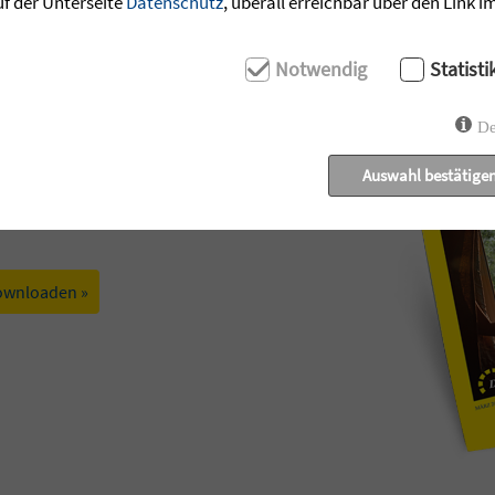
uf der Unterseite
Datenschutz
, überall erreichbar über den Link 
Notwendig
Statisti
De
Auswahl bestätige
t: Geschichten der Zuversicht aus den
ecken.
ownloaden »