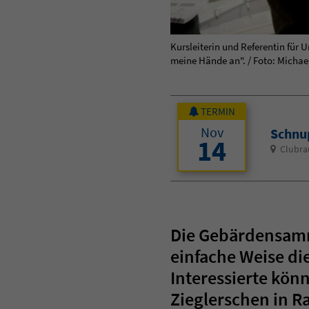
Kursleiterin und Referentin für
meine Hände an". / Foto: Michae
TERMIN
Nov
Schnu
14
Clubra
Die Gebärdensamm
einfache Weise d
Interessierte kön
Zieglerschen in R