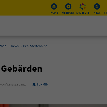
HOME
ÜBER UNS
ANGEBOTE
NEWS
S
schen
News
Behindertenhilfe
 Gebärden
TERMIN
von Vanessa Lang