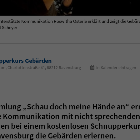
 Unterstützte Kommunikation Roswitha Österle erklärt und zeigt die Ge
l Scheyer
pperkurs Gebärden
um, Charlottenstraße 41, 88212 Ravensburg
in Kalender eintragen
lung „Schau doch meine Hände an“ erm
ie Kommunikation mit nicht sprechende
nen bei einem kostenlosen Schnupperkur
avensburg die Gebärden erlernen.