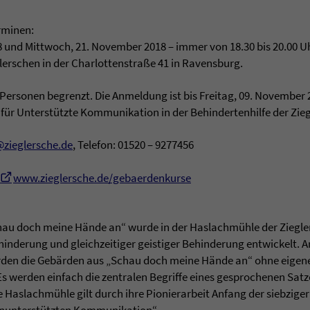
rminen:
 und Mittwoch, 21. November 2018 – immer von 18.30 bis 20.00 U
erschen in der Charlottenstraße 41 in Ravensburg.
 Personen begrenzt. Die Anmeldung ist bis Freitag, 09. November 2
 für Unterstützte Kommunikation in der Behindertenhilfe der Zie
@zieglersche.de
, Telefon: 01520 – 9277456
www.zieglersche.de/gebaerdenkurse
 doch meine Hände an“ wurde in der Haslachmühle der Zieglers
nderung und gleichzeitiger geistiger Behinderung entwickelt. An
den die Gebärden aus „Schau doch meine Hände an“ ohne eigen
Es werden einfach die zentralen Begriffe eines gesprochenen Sat
Haslachmühle gilt durch ihre Pionierarbeit Anfang der siebziger J