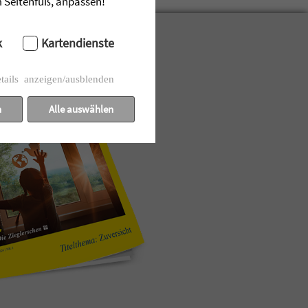
im Seitenfuß, anpassen!
k
Kartendienste
tails anzeigen/ausblenden
n
Alle auswählen