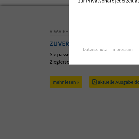
zur Privatsphäre jederzeit a
VISAVIE – DAS MAGAZIN DER ZIEGLERSCHEN
ZUVERSICHT
Datenschutz
Impressum
Sie passen zum Frühling und zur Osterzei
Zieglerschen. Lassen Sie sich davon anst
mehr lesen »
aktuelle Ausgabe d