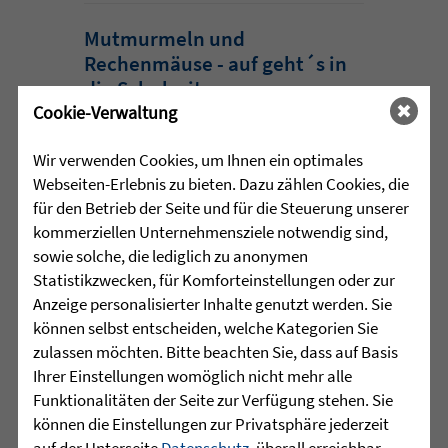
Mutmurmeln und
Rechenmäuse - auf geht´s in
die Schulzeit
Cookie-Verwaltung
Am Mittwoch, 27.07.26 verabschiedete
Wir verwenden Cookies, um Ihnen ein optimales
das Team des Schulkindergartens der
Webseiten-Erlebnis zu bieten. Dazu zählen Cookies, die
Leopoldschule in Altshausen die
für den Betrieb der Seite und für die Steuerung unserer
Vorschüler mit einer bunten und
kommerziellen Unternehmensziele notwendig sind,
emotionalen ...
sowie solche, die lediglich zu anonymen
mehr lesen
Statistikzwecken, für Komforteinstellungen oder zur
Anzeige personalisierter Inhalte genutzt werden. Sie
können selbst entscheiden, welche Kategorien Sie
zulassen möchten. Bitte beachten Sie, dass auf Basis
•
29.07.2026 |
HÖR-SPRACHZENTRUM
Ihrer Einstellungen womöglich nicht mehr alle
Funktionalitäten der Seite zur Verfügung stehen. Sie
220 Kinder verwandeln
können die Einstellungen zur Privatsphäre jederzeit
Arnach in eine bunte
auf der Unterseite
Datenschutz
, überall erreichbar