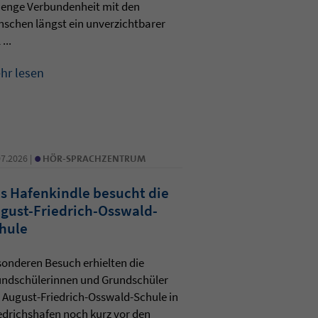
 enge Verbundenheit mit den
schen längst ein unverzichtbarer
 ...
hr lesen
•
07.2026 |
HÖR-SPRACHZENTRUM
s Hafenkindle besucht die
gust-Friedrich-Osswald-
hule
onderen Besuch erhielten die
undschülerinnen und Grundschüler
 August-Friedrich-Osswald-Schule in
edrichshafen noch kurz vor den