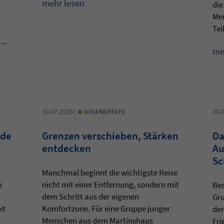
mehr lesen
die
Men
Teil
...
me
•
30.07.2026 |
JUGENDHILFE
30.
ede
Grenzen verschieben, Stärken
Da
entdecken
Au
Sc
Manchmal beginnt die wichtigste Reise
m
nicht mit einer Entfernung, sondern mit
Bes
dem Schritt aus der eigenen
Gr
kt
Komfortzone. Für eine Gruppe junger
der
Menschen aus dem Martinshaus
Fri