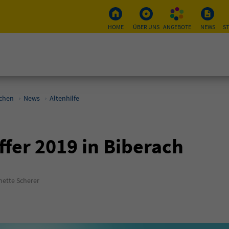
HOME
ÜBER UNS
ANGEBOTE
NEWS
S
schen
News
Altenhilfe
fer 2019 in Biberach
ette Scherer