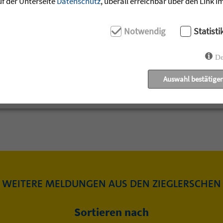
uf der Unterseite
Datenschutz
, überall erreichbar über den Link 
ownloaden »
Notwendig
Statisti
De
Auswahl bestätige
WEITERE MELDUNGEN AUS DEN ZIEGLERSCHEN
Sortieren nach