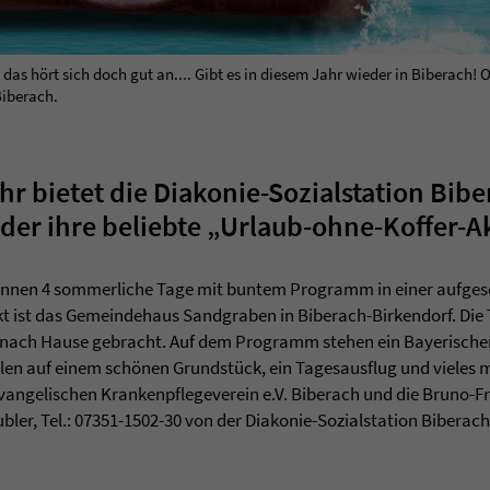
as hört sich doch gut an.... Gibt es in diesem Jahr wieder in Biberach! 
Biberach.
hr bietet die Diakonie-Sozialstation Bib
eder ihre beliebte „Urlaub-ohne-Koffer-A
können 4 sommerliche Tage mit buntem Programm in einer aufge
t ist das Gemeindehaus Sandgraben in Biberach-Birkendorf. Di
nach Hause gebracht. Auf dem Programm stehen ein Bayerischer
len auf einem schönen Grundstück, ein Tagesausflug und vieles m
vangelischen Krankenpflegeverein e.V. Biberach und die Bruno-Fr
ler, Tel.: 07351-1502-30 von der Diakonie-Sozialstation Biberach