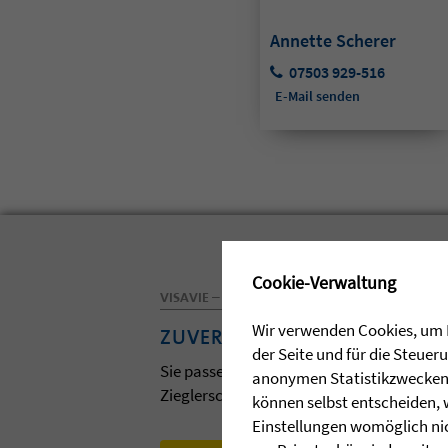
Annette Scherer
07503 929-516
E-Mail senden
✖
Cookie-Verwaltung
VISAVIE – DAS MAGAZIN DER ZIEGLERSCHEN
Wir verwenden Cookies, um I
ZUVERSICHT
der Seite und für die Steue
Sie passen zum Frühling und zur Osterzei
anonymen Statistikzwecken, 
Zieglerschen. Lassen Sie sich davon anst
können selbst entscheiden, 
Einstellungen womöglich nic