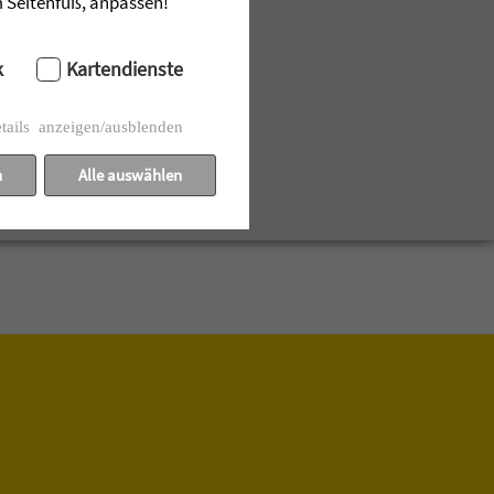
im Seitenfuß, anpassen!
k
Kartendienste
tails anzeigen/ausblenden
n
Alle auswählen