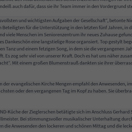
indeiß auch dafür, dass sie ihr Team immer in den Vordergrund ste
hsvollsten und wichtigsten Aufgaben der Gesellschaft“, betonte Ni
 Beteiligten für die Unterstützung in den letzten fünf Jahren, in
nd viele Menschen im Seniorenzentrum ihr neues Zuhause gefund
ines Dankeschön eine langstielige Rose organsiert. Top gestylt beg
en Tanz und einem fetzigen Song, in dem sie die vergangenen Jah
ft. Es zog sehr viel von unserer Kraft. Doch es hat uns näher z
wacht“. Mit einem großen Blumenstrauß dankten sie ihrer überras
on der evangelischen Kirche Mengen empfahl den Anwesenden, i
ächsten oder den vergangenen Tag im Kopf zu haben. Sie überbr
ND-Küche der Zieglerschen betätigte sich im Anschluss Gerhard S
Grillmeister. Bei stimmungsvoller musikalischer Unterhaltung durc
 die Anwesenden den lockeren und schönen Mittag und die leck