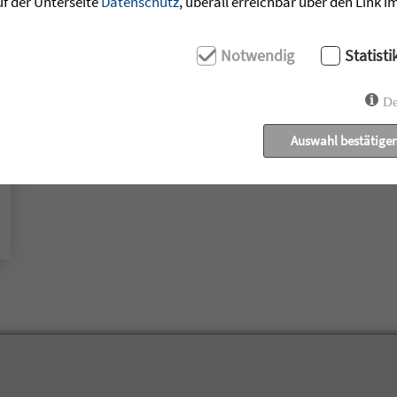
uf der Unterseite
Datenschutz
, überall erreichbar über den Link 
Notwendig
Statisti
De
Auswahl bestätige