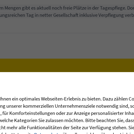
m Mengen gibt es aktuell noch freie Plätze in der Tagespflege. 
gsreichen Tag in netter Gesellschaft inklusive Verpflegung ver
SENIORENZENTRUM MENGEN
Hier erfahren Sie mehr
hnen ein optimales Webseiten-Erlebnis zu bieten. Dazu zählen Coo
rung unserer kommerziellen Unternehmensziele notwendig sind, sow
für Komforteinstellungen oder zur Anzeige personalisierter Inha
welche Kategorien Sie zulassen möchten. Bitte beachten Sie, dass 
ht mehr alle Funktionalitäten der Seite zur Verfügung stehen. Si