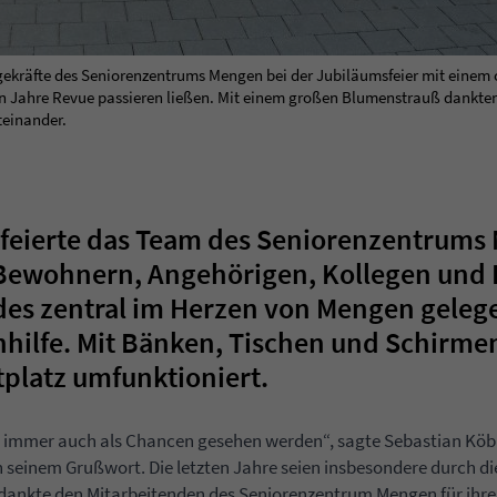
legekräfte des Seniorenzentrums Mengen bei der Jubiläumsfeier mit einem
n Jahre Revue passieren ließen. Mit einem großen Blumenstrauß dankten 
teinander.
 feierte das Team des Seniorenzentrums
ewohnern, Angehörigen, Kollegen und 
des zentral im Herzen von Mengen geleg
nhilfe. Mit Bänken, Tischen und Schirme
platz umfunktioniert.
mmer auch als Chancen gesehen werden“, sagte Sebastian Köbbe
 in seinem Grußwort. Die letzten Jahre seien insbesondere durch 
dankte den Mitarbeitenden des Seniorenzentrum Mengen für ihren