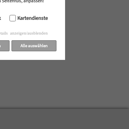
im Seitenfuß, anpassen!
k
Kartendienste
tails anzeigen/ausblenden
n
Alle auswählen