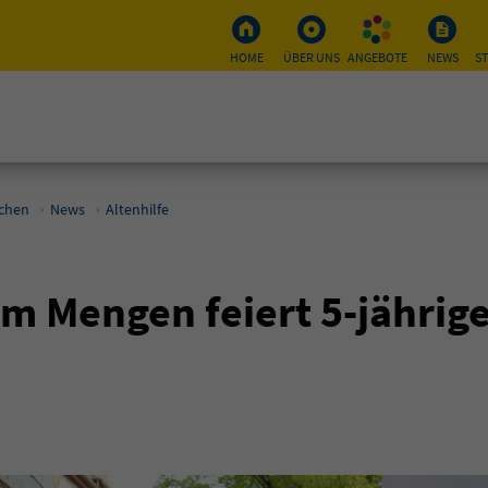
HOME
ÜBER UNS
ANGEBOTE
NEWS
S
schen
News
Altenhilfe
m Mengen feiert 5-jährig