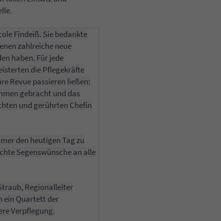
lle.
cole Findeiß. Sie bedankte
 denen zahlreiche neue
en haben. Für jede
eisterten die Pflegekräfte
re Revue passieren ließen:
usammen gebracht und das
chten und gerührten Chefin
mmer den heutigen Tag zu
achte Segenswünsche an alle
traub, Regionalleiter
h ein Quartett der
ere Verpflegung.