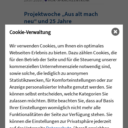
Projektwoche „Aus alt mach
neu“ und 25 Jahre
Sprachheilschule Biberach
Cookie-Verwaltung
Im Mai stand an der Sprachheilschule
Wir verwenden Cookies, um Ihnen ein optimales
Biberach alles im Zeichen des Umwelt-
Webseiten-Erlebnis zu bieten. Dazu zählen Cookies, die
und Klimaschutzes. Unter dem Motto
für den Betrieb der Seite und für die Steuerung unserer
„Aus alt mach neu“ beschäftigten sich
kommerziellen Unternehmensziele notwendig sind,
die Schülerinnen und Schüler im
sowie solche, die lediglich zu anonymen
Rahmen einer Projektwoche intensiv
Statistikzwecken, für Komforteinstellungen oder zur
mit den Themen Müllvermeidung, ...
Anzeige personalisierter Inhalte genutzt werden. Sie
können selbst entscheiden, welche Kategorien Sie
mehr lesen
zulassen möchten. Bitte beachten Sie, dass auf Basis
Ihrer Einstellungen womöglich nicht mehr alle
Funktionalitäten der Seite zur Verfügung stehen. Sie
•
können die Einstellungen zur Privatsphäre jederzeit
29.07.2026 |
HÖR-SPRACHZENTRUM
auf der Unterseite
Datenschutz
, überall erreichbar