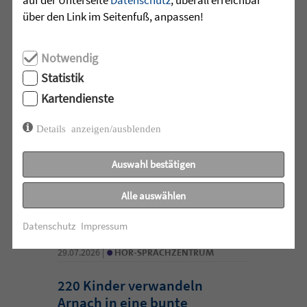
über den Link im Seitenfuß, anpassen!
Mutmurmeln und
Rechenmäuse - auf geht´s in
die Schulzeit
Notwendig
Statistik
Am Mittwoch, 27.07.26 verabschiedete
Kartendienste
das Team des Schulkindergartens der
Leopoldschule in Altshausen die
Details anzeigen/ausblenden
Vorschüler mit einer bunten und
emotionalen ...
Auswahl bestätigen
mehr lesen
Alle auswählen
Datenschutz
Impressum
•
29.07.2026 |
HÖR-SPRACHZENTRUM
220 Kinder verwandeln
Arnach in eine bunte