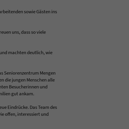
arbeitenden sowie Gästen ins
reuen uns, dass so viele
 und machten deutlich, wie
 das Seniorenzentrum Mengen
ten die jungen Menschen alle
nten Besucherinnen und
milien gut ankam.
 neue Eindrücke. Das Team des
 offen, interessiert und