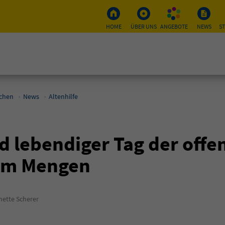
HOME
ÜBER UNS
ANGEBOTE
NEWS
S
schen
News
Altenhilfe
d lebendiger Tag der offe
um Mengen
ette Scherer