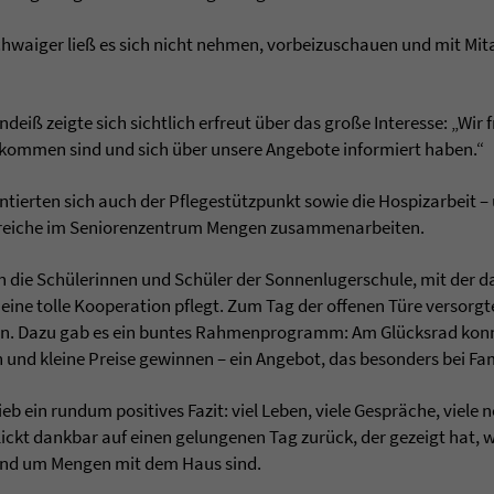
hwaiger ließ es sich nicht nehmen, vorbeizuschauen und mit Mit
deiß zeigte sich sichtlich erfreut über das große Interesse: „Wir f
kommen sind und sich über unsere Angebote informiert haben.“
tierten sich auch der Pflegestützpunkt sowie die Hospizarbeit –
Bereiche im Seniorenzentrum Mengen zusammenarbeiten.
ten die Schülerinnen und Schüler der Sonnenlugerschule, mit der
 eine tolle Kooperation pflegt. Zum Tag der offenen Türe versorg
en. Dazu gab es ein buntes Rahmenprogramm: Am Glücksrad kon
 und kleine Preise gewinnen – ein Angebot, das besonders bei Fa
b ein rundum positives Fazit: viel Leben, viele Gespräche, viele
kt dankbar auf einen gelungenen Tag zurück, der gezeigt hat, wie
und um Mengen mit dem Haus sind.