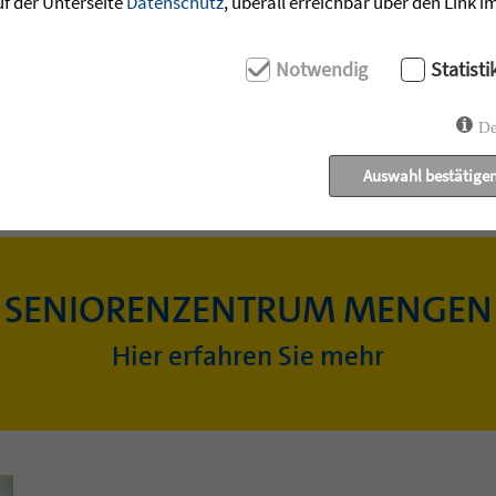
uf der Unterseite
Datenschutz
, überall erreichbar über den Link 
Notwendig
Statisti
De
Auswahl bestätige
SENIORENZENTRUM MENGEN
Hier erfahren Sie mehr