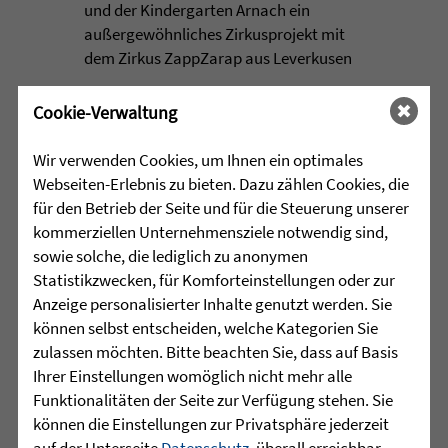
und der Kindergarten Arnach ein
außergewöhnliches Zirkusprojekt mit
dem Zirkus ZappZarap aus Leverkusen
...
Cookie-Verwaltung
mehr lesen
Wir verwenden Cookies, um Ihnen ein optimales
Webseiten-Erlebnis zu bieten. Dazu zählen Cookies, die
für den Betrieb der Seite und für die Steuerung unserer
•
28.07.2026 |
ALTENHILFE
kommerziellen Unternehmensziele notwendig sind,
sowie solche, die lediglich zu anonymen
Zeit füreinander
Statistikzwecken, für Komforteinstellungen oder zur
Anzeige personalisierter Inhalte genutzt werden. Sie
Beim Klientencafé der Diakonie-
können selbst entscheiden, welche Kategorien Sie
Sozialstation Mössingen standen
zulassen möchten. Bitte beachten Sie, dass auf Basis
Begegnungen, Gespräche und
Ihrer Einstellungen womöglich nicht mehr alle
gemeinsame Momente im ...
Funktionalitäten der Seite zur Verfügung stehen. Sie
können die Einstellungen zur Privatsphäre jederzeit
mehr lesen
auf der Unterseite
Datenschutz
, überall erreichbar