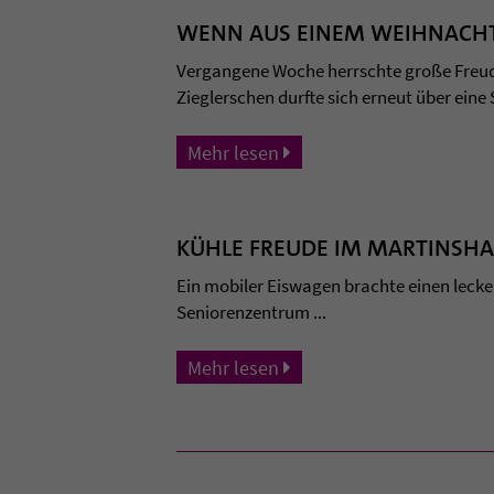
WENN AUS EINEM WEIHNACHTS
Vergangene Woche herrschte große Freud
Zieglerschen durfte sich erneut über eine
Mehr lesen
KÜHLE FREUDE IM MARTINSH
Ein mobiler Eiswagen brachte einen leck
Seniorenzentrum ...
Mehr lesen