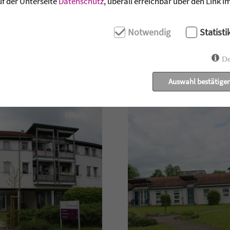
uf der Unterseite
Datenschutz
, überall erreichbar über den Link 
Notwendig
Statisti
De
Auswahl bestätige
So sieht es bei uns aus