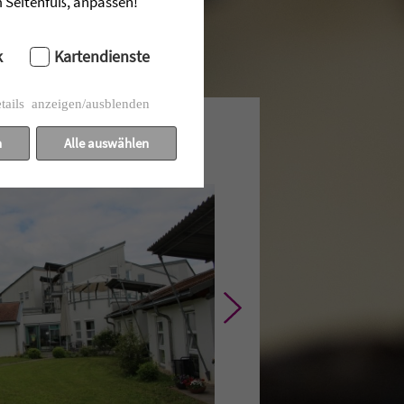
im Seitenfuß, anpassen!
k
Kartendienste
tails anzeigen/ausblenden
n
Alle auswählen