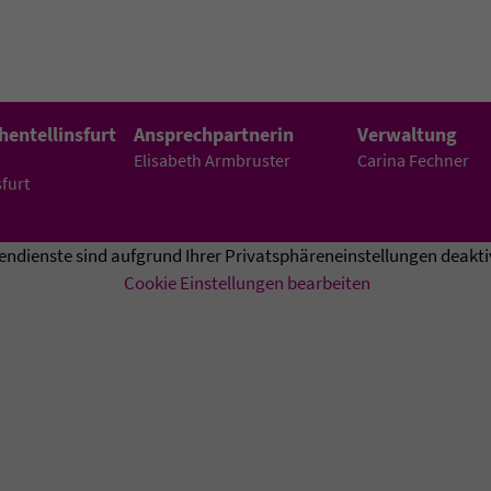
hentellinsfurt
Ansprechpartnerin
Verwaltung
Elisabeth Armbruster
Carina Fechner
furt
endienste sind aufgrund Ihrer Privatsphäreneinstellungen deaktiv
Cookie Einstellungen bearbeiten