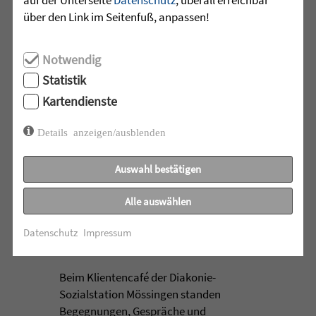
ganz besondere Zirkusluft: Gemeinsam
über den Link im Seitenfuß, anpassen!
haben die Sprachheilschule Arnach der
Zieglerschen, die Grundschule Arnach
und der Kindergarten Arnach ein
Notwendig
außergewöhnliches Zirkusprojekt mit
Statistik
dem Zirkus ZappZarap aus Leverkusen
Kartendienste
...
Details anzeigen/ausblenden
mehr lesen
Auswahl bestätigen
•
Alle auswählen
28.07.2026 |
ALTENHILFE
Datenschutz
Impressum
Zeit füreinander
Beim Klientencafé der Diakonie-
Sozialstation Mössingen standen
Begegnungen, Gespräche und