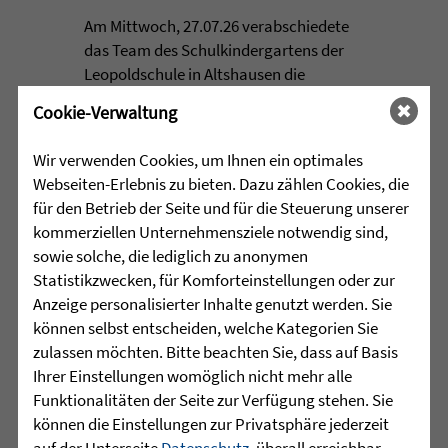
Am Mittwoch, 27.07.26 verabschiedete
das Team des Schulkindergartens der
Leopoldschule in Altshausen die
Vorschüler mit einer bunten und
Cookie-Verwaltung
emotionalen ...
Wir verwenden Cookies, um Ihnen ein optimales
mehr lesen
Webseiten-Erlebnis zu bieten. Dazu zählen Cookies, die
für den Betrieb der Seite und für die Steuerung unserer
kommerziellen Unternehmensziele notwendig sind,
•
sowie solche, die lediglich zu anonymen
29.07.2026 |
HÖR-SPRACHZENTRUM
Statistikzwecken, für Komforteinstellungen oder zur
Anzeige personalisierter Inhalte genutzt werden. Sie
220 Kinder verwandeln
können selbst entscheiden, welche Kategorien Sie
Arnach in eine bunte
zulassen möchten. Bitte beachten Sie, dass auf Basis
Zirkuswelt - kannst Du nicht
Ihrer Einstellungen womöglich nicht mehr alle
war gestern
Funktionalitäten der Seite zur Verfügung stehen. Sie
können die Einstellungen zur Privatsphäre jederzeit
Eine Woche lang herrschte in Arnach
auf der Unterseite
Datenschutz
, überall erreichbar