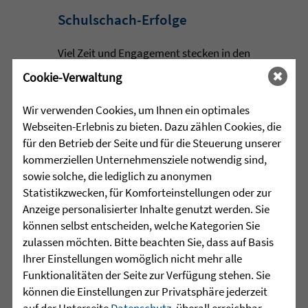
Schulschach-Erfolge
Viel Zeit und Engagement stecken in den
Erfolgen der Schulschach-
Cookie-Verwaltung
Mannschaften von Leopoldschule
Altshausen und Schule am Wolfsbühl
Wir verwenden Cookies, um Ihnen ein optimales
Wilhelmsdorf. ...
Webseiten-Erlebnis zu bieten. Dazu zählen Cookies, die
für den Betrieb der Seite und für die Steuerung unserer
mehr lesen
kommerziellen Unternehmensziele notwendig sind,
sowie solche, die lediglich zu anonymen
Statistikzwecken, für Komforteinstellungen oder zur
Anzeige personalisierter Inhalte genutzt werden. Sie
•
29.07.2026 |
JUGENDHILFE
können selbst entscheiden, welche Kategorien Sie
zulassen möchten. Bitte beachten Sie, dass auf Basis
Vertrauen. Mehr braucht es
Ihrer Einstellungen womöglich nicht mehr alle
manchmal nicht.
Funktionalitäten der Seite zur Verfügung stehen. Sie
können die Einstellungen zur Privatsphäre jederzeit
Acht junge Menschen feierten Ende Juli
auf der Unterseite
Datenschutz
, überall erreichbar