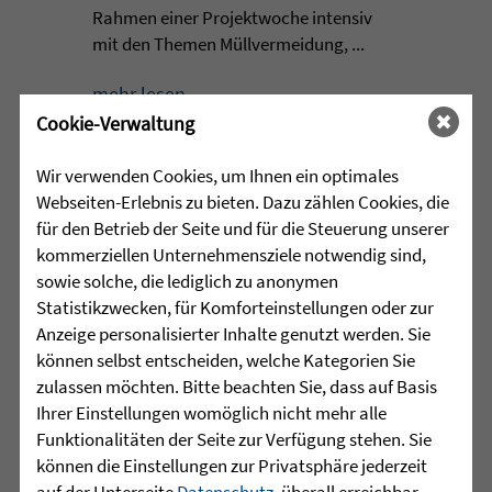
Rahmen einer Projektwoche intensiv
mit den Themen Müllvermeidung, ...
mehr lesen
Cookie-Verwaltung
Wir verwenden Cookies, um Ihnen ein optimales
•
29.07.2026 |
HÖR-SPRACHZENTRUM
Webseiten-Erlebnis zu bieten. Dazu zählen Cookies, die
für den Betrieb der Seite und für die Steuerung unserer
Mutmurmeln und
kommerziellen Unternehmensziele notwendig sind,
Rechenmäuse - auf geht´s in
sowie solche, die lediglich zu anonymen
die Schulzeit
Statistikzwecken, für Komforteinstellungen oder zur
Anzeige personalisierter Inhalte genutzt werden. Sie
können selbst entscheiden, welche Kategorien Sie
Am Mittwoch, 27.07.26 verabschiedete
zulassen möchten. Bitte beachten Sie, dass auf Basis
das Team des Schulkindergartens der
Ihrer Einstellungen womöglich nicht mehr alle
Leopoldschule in Altshausen die
Funktionalitäten der Seite zur Verfügung stehen. Sie
Vorschüler mit einer bunten und
können die Einstellungen zur Privatsphäre jederzeit
emotionalen ...
auf der Unterseite
Datenschutz
, überall erreichbar