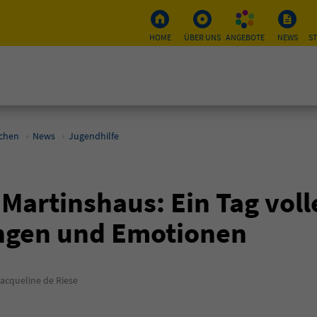
HOME
ÜBER UNS
ANGEBOTE
NEWS
S
schen
News
Jugendhilfe
artinshaus: Ein Tag volle
ngen und Emotionen
cqueline de Riese