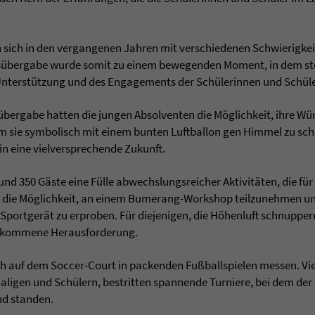
n sich in den vergangenen Jahren mit verschiedenen Schwierigke
isübergabe wurde somit zu einem bewegenden Moment, in dem sto
r Unterstützung und des Engagements der Schülerinnen und Schül
sübergabe hatten die jungen Absolventen die Möglichkeit, ihre W
m sie symbolisch mit einem bunten Luftballon gen Himmel zu sch
n eine vielversprechende Zukunft.
und 350 Gäste eine Fülle abwechslungsreicher Aktivitäten, die f
n die Möglichkeit, an einem Bumerang-Workshop teilzunehmen un
portgerät zu erproben. Für diejenigen, die Höhenluft schnupper
illkommene Herausforderung.
ch auf dem Soccer-Court in packenden Fußballspielen messen. V
aligen und Schülern, bestritten spannende Turniere, bei dem der 
nd standen.