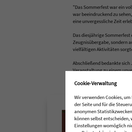
"Das Sommerfest war ein voll
war beeindruckend zu sehen,
eine unvergessliche Zeit erle
Das diesjährige Sommerfest de
Zeugnisübergabe, sondern au
vielfältigen Aktivitäten so
Abschließend bedankte sich J
Veranstaltung zu einem unve
✖
Cookie-Verwaltung
Wir verwenden Cookies, um I
der Seite und für die Steue
anonymen Statistikzwecken, 
können selbst entscheiden, 
Einstellungen womöglich nic