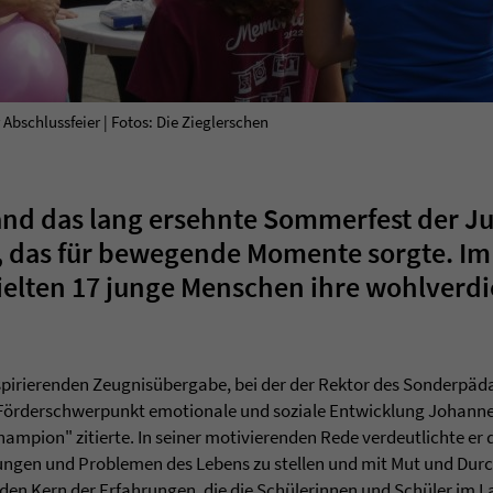
bschlussfeier | Fotos: Die Zieglerschen
fand das lang ersehnte Sommerfest der J
t, das für bewegende Momente sorgte. I
ielten 17 junge Menschen ihre wohlverd
nspirierenden Zeugnisübergabe, bei der der Rektor des Sonderpäd
örderschwerpunkt emotionale und soziale Entwicklung Johanne
mpion" zitierte. In seiner motivierenden Rede verdeutlichte er 
erungen und Problemen des Lebens zu stellen und mit Mut und Du
 den Kern der Erfahrungen, die die Schülerinnen und Schüler im La