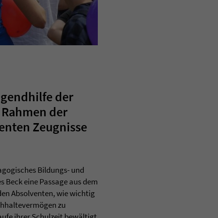
ugendhilfe der
m Rahmen der
ienten Zeugnisse
agogisches Bildungs- und
s Beck eine Passage aus dem
den Absolventen, wie wichtig
rchhaltevermögen zu
ufe ihrer Schulzeit bewältigt