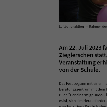
Luftballonaktion im Rahmen der A
Am 22. Juli 2023 
Zieglerschen stat
Veranstaltung erh
von der Schule.
Das Fest begann mit einer i
Beratungszentrum mit dem F
Buch "Der einarmige Judo-Cha
es ist, sich den Herausford
meistern. Diese Worte trafen