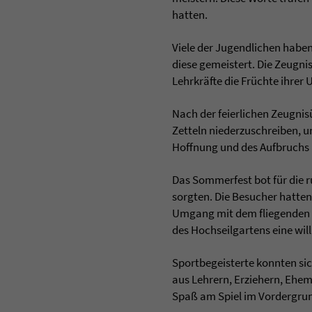
hatten.
Viele der Jugendlichen habe
diese gemeistert. Die Zeugn
Lehrkräfte die Früchte ihre
Nach der feierlichen Zeugni
Zetteln niederzuschreiben, u
Hoffnung und des Aufbruchs i
Das Sommerfest bot für die r
sorgten. Die Besucher hatte
Umgang mit dem fliegenden S
des Hochseilgartens eine w
Sportbegeisterte konnten si
aus Lehrern, Erziehern, Ehem
Spaß am Spiel im Vordergru