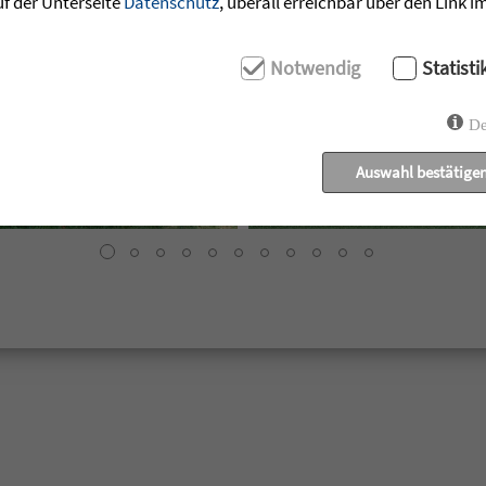
uf der Unterseite
Datenschutz
, überall erreichbar über den Link 
Notwendig
Statisti
De
Auswahl bestätige