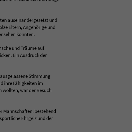
iten auseinandergesetzt und
lze Eltern, Angehörige und
er sehen konnten.
ünsche und Träume auf
icken. Ein Ausdruck der
ür ausgelassene Stimmung
d ihre Fähigkeiten im
n wollten, war der Besuch
ier Mannschaften, bestehend
sportliche Ehrgeiz und der