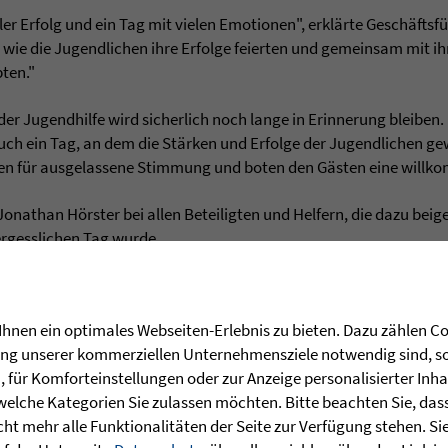
er Erfolg und ein Tag mit vielen Emotionen", erklärte Geschäftsf
 wie die Jugendlichen ihre Erfolge feierten und gemeinsam mit i
bten."
r Jugendhilfe wird sicherlich noch lange in Erinnerung bleiben. E
ch ein Tag, an dem die Stärken und Erfolge der Jugendlichen ge
rgten für ausgelassene Stimmung und boten den Gästen eine wil
onathan Hörster bei allen Beteiligten und Helfern, die dazu beig
rgesslichen Tag wurde.
hnen ein optimales Webseiten-Erlebnis zu bieten. Dazu zählen Coo
rung unserer kommerziellen Unternehmensziele notwendig sind, sow
für Komforteinstellungen oder zur Anzeige personalisierter Inha
welche Kategorien Sie zulassen möchten. Bitte beachten Sie, dass 
ht mehr alle Funktionalitäten der Seite zur Verfügung stehen. Si