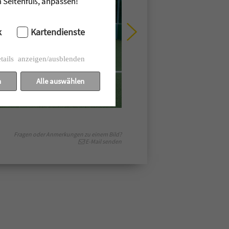
im Seitenfuß, anpassen!
k
Kartendienste
tails anzeigen/ausblenden
n
Alle auswählen
Fragen oder Anmerkungen zu einem Bild?
E-Mail senden