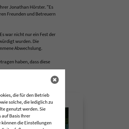
ührer Jonathan Hörster. "Es
hren Freunden und Betreuern
s war nicht nur ein Fest der
würdigt wurden. Die
lkommene Abwechslung.
etragen haben, dass diese
kies, die für den Betrieb
ie solche, die lediglich zu
lte genutzt werden. Sie
auf Basis Ihrer
e können die Einstellungen