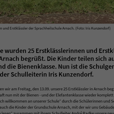
en und Erstklässler der Sprachheilschule Arnach. (Foto: Iris Kunzendorf)
wurden 25 Erstklässlerinnen und Erstkl
rnach begrüßt. Die Kinder teilen sich au
nd die Bienenklasse. Nun ist die Schulg
der Schulleiterin Iris Kunzendorf.
n wir am Freitag, den 13.09. unsere 25 Erstklässler in Arnach beg
t nun mit der Bienen - und der Elefantenklasse wieder komplett 
lich willkommen an unserer Schule“ durch die Schülerinnen und Sc
auch die Kinder der Grundschule Arnach, mit der wir uns Gebäude
nen lesen“ zusammen mit ihrem Schulleiter André Radke unsere n