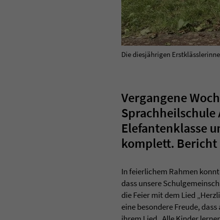
Die diesjährigen Erstklässlerinn
Vergangene Woche 
Sprachheilschule A
Elefantenklasse u
komplett. Bericht 
In feierlichem Rahmen konnte
dass unsere Schulgemeinschaf
die Feier mit dem Lied „Herz
eine besondere Freude, dass 
ihrem Lied „Alle Kinder ler