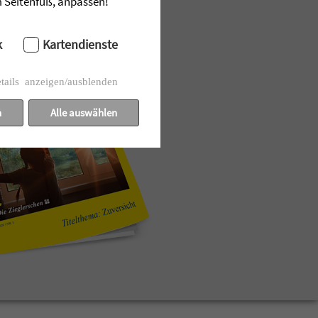
im Seitenfuß, anpassen!
k
Kartendienste
tails anzeigen/ausblenden
n
Alle auswählen