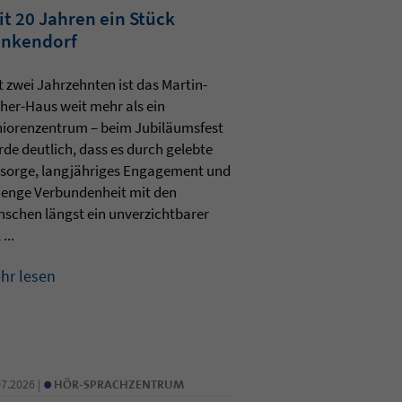
it 20 Jahren ein Stück
nkendorf
t zwei Jahrzehnten ist das Martin-
her-Haus weit mehr als ein
iorenzentrum – beim Jubiläumsfest
de deutlich, dass es durch gelebte
sorge, langjähriges Engagement und
 enge Verbundenheit mit den
schen längst ein unverzichtbarer
 ...
hr lesen
•
07.2026 |
HÖR-SPRACHZENTRUM