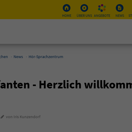
HOME
ÜBER UNS
ANGEBOTE
NEWS
S
schen
News
Hör-Sprachzentrum
anten - Herzlich willkom
4
von Iris Kunzendorf