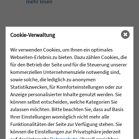
mehr lesen
•
28.07.2026 |
ALTENHILFE
Cookie-Verwaltung
Zeit füreinander
Wir verwenden Cookies, um Ihnen ein optimales
Webseiten-Erlebnis zu bieten. Dazu zählen Cookies, die
Beim Klientencafé der Diakonie-
für den Betrieb der Seite und für die Steuerung unserer
Sozialstation Mössingen standen
kommerziellen Unternehmensziele notwendig sind,
Begegnungen, Gespräche und
sowie solche, die lediglich zu anonymen
gemeinsame Momente im ...
Statistikzwecken, für Komforteinstellungen oder zur
Anzeige personalisierter Inhalte genutzt werden. Sie
mehr lesen
können selbst entscheiden, welche Kategorien Sie
zulassen möchten. Bitte beachten Sie, dass auf Basis
Ihrer Einstellungen womöglich nicht mehr alle
Funktionalitäten der Seite zur Verfügung stehen. Sie
•
28.07.2026 |
SUCHTHILFE
können die Einstellungen zur Privatsphäre jederzeit
auf der Unterseite
Datenschutz
, überall erreichbar