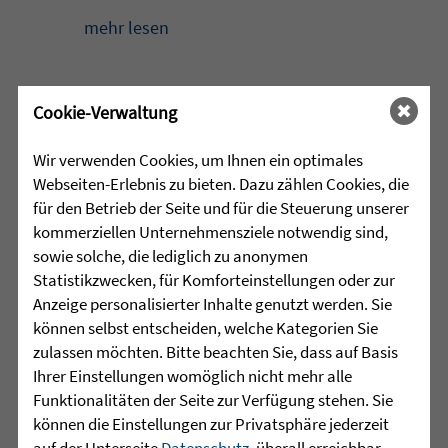
mehr lesen
Cookie-Verwaltung
•
29.07.2026 |
HÖR-SPRACHZENTRUM
Wir verwenden Cookies, um Ihnen ein optimales
220 Kinder verwandeln
Webseiten-Erlebnis zu bieten. Dazu zählen Cookies, die
Arnach in eine bunte
für den Betrieb der Seite und für die Steuerung unserer
Zirkuswelt - kannst Du nicht
kommerziellen Unternehmensziele notwendig sind,
war gestern
sowie solche, die lediglich zu anonymen
Statistikzwecken, für Komforteinstellungen oder zur
Eine Woche lang herrschte in Arnach
Anzeige personalisierter Inhalte genutzt werden. Sie
ganz besondere Zirkusluft: Gemeinsam
können selbst entscheiden, welche Kategorien Sie
haben die Sprachheilschule Arnach der
zulassen möchten. Bitte beachten Sie, dass auf Basis
Zieglerschen, die Grundschule Arnach
Ihrer Einstellungen womöglich nicht mehr alle
und der Kindergarten Arnach ein
Funktionalitäten der Seite zur Verfügung stehen. Sie
außergewöhnliches Zirkusprojekt mit
können die Einstellungen zur Privatsphäre jederzeit
dem Zirkus ZappZarap aus Leverkusen
auf der Unterseite
Datenschutz
, überall erreichbar