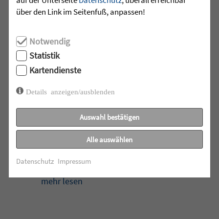
...
über den Link im Seitenfuß, anpassen!
mehr lesen
Notwendig
Statistik
Kartendienste
•
28.07.2026 |
ALTENHILFE
Details anzeigen/ausblenden
Zeit füreinander
Auswahl bestätigen
Beim Klientencafé der Diakonie-
Sozialstation Mössingen standen
Alle auswählen
Begegnungen, Gespräche und
gemeinsame Momente im ...
Datenschutz
Impressum
mehr lesen