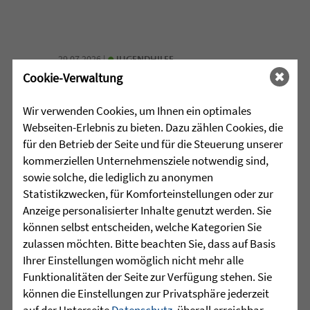
•
29.07.2026 |
JUGENDHILFE
Cookie-Verwaltung
Vertrauen. Mehr braucht es
manchmal nicht.
Wir verwenden Cookies, um Ihnen ein optimales
Webseiten-Erlebnis zu bieten. Dazu zählen Cookies, die
Acht junge Menschen feierten Ende Juli
für den Betrieb der Seite und für die Steuerung unserer
ihren erfolgreichen Abschluss der 10.
kommerziellen Unternehmensziele notwendig sind,
Klasse in der Jugendhilfeeinrichtung
sowie solche, die lediglich zu anonymen
Martinshaus ...
Statistikzwecken, für Komforteinstellungen oder zur
Anzeige personalisierter Inhalte genutzt werden. Sie
mehr lesen
können selbst entscheiden, welche Kategorien Sie
zulassen möchten. Bitte beachten Sie, dass auf Basis
Ihrer Einstellungen womöglich nicht mehr alle
Funktionalitäten der Seite zur Verfügung stehen. Sie
•
29.07.2026 |
HÖR-SPRACHZENTRUM
können die Einstellungen zur Privatsphäre jederzeit
auf der Unterseite
Datenschutz
, überall erreichbar