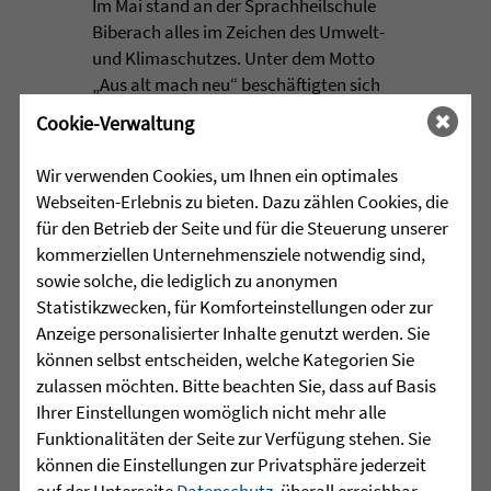
Im Mai stand an der Sprachheilschule
Biberach alles im Zeichen des Umwelt-
und Klimaschutzes. Unter dem Motto
„Aus alt mach neu“ beschäftigten sich
die Schülerinnen und Schüler im
Cookie-Verwaltung
Rahmen einer Projektwoche intensiv
mit den Themen Müllvermeidung, ...
Wir verwenden Cookies, um Ihnen ein optimales
Webseiten-Erlebnis zu bieten. Dazu zählen Cookies, die
mehr lesen
für den Betrieb der Seite und für die Steuerung unserer
kommerziellen Unternehmensziele notwendig sind,
sowie solche, die lediglich zu anonymen
Statistikzwecken, für Komforteinstellungen oder zur
•
29.07.2026 |
HÖR-SPRACHZENTRUM
Anzeige personalisierter Inhalte genutzt werden. Sie
können selbst entscheiden, welche Kategorien Sie
Mutmurmeln und
zulassen möchten. Bitte beachten Sie, dass auf Basis
Rechenmäuse - auf geht´s in
Ihrer Einstellungen womöglich nicht mehr alle
die Schulzeit
Funktionalitäten der Seite zur Verfügung stehen. Sie
können die Einstellungen zur Privatsphäre jederzeit
Am Mittwoch, 27.07.26 verabschiedete
auf der Unterseite
Datenschutz
, überall erreichbar