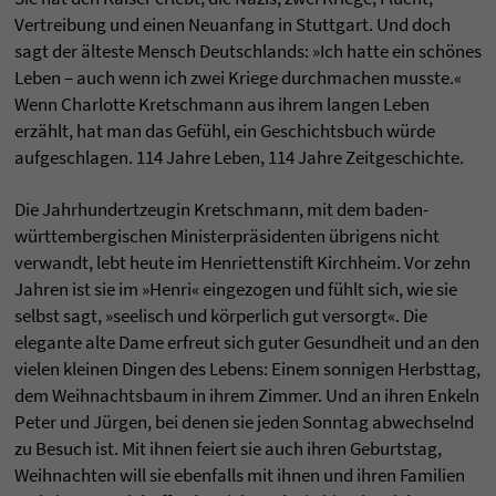
Vertreibung und einen Neuanfang in Stuttgart. Und doch
sagt der älteste Mensch Deutschlands: »Ich hatte ein schönes
Leben – auch wenn ich zwei Kriege durchmachen musste.«
Wenn Charlotte Kretschmann aus ihrem langen Leben
erzählt, hat man das Gefühl, ein Geschichtsbuch würde
aufgeschlagen. 114 Jahre Leben, 114 Jahre Zeitgeschichte.
Die Jahrhundertzeugin Kretschmann, mit dem baden-
württembergischen Ministerpräsidenten übrigens nicht
verwandt, lebt heute im Henriettenstift Kirchheim. Vor zehn
Jahren ist sie im »Henri« eingezogen und fühlt sich, wie sie
selbst sagt, »seelisch und körperlich gut versorgt«. Die
elegante alte Dame erfreut sich guter Gesundheit und an den
vielen kleinen Dingen des Lebens: Einem sonnigen Herbsttag,
dem Weihnachtsbaum in ihrem Zimmer. Und an ihren Enkeln
Peter und Jürgen, bei denen sie jeden Sonntag abwechselnd
zu Besuch ist. Mit ihnen feiert sie auch ihren Geburtstag,
Weihnachten will sie ebenfalls mit ihnen und ihren Familien