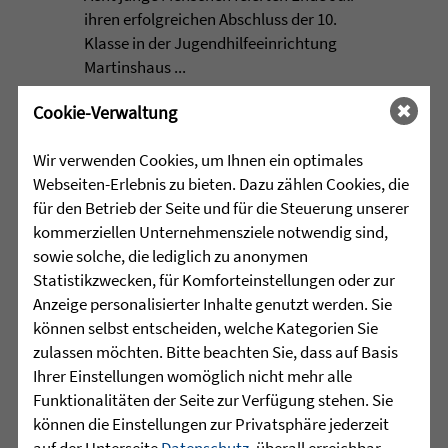
ihren erfolgreichen Abschluss der 10.
Klasse in der Jugendhilfeeinrichtung
Martinshaus ...
Cookie-Verwaltung
mehr lesen
Wir verwenden Cookies, um Ihnen ein optimales
Webseiten-Erlebnis zu bieten. Dazu zählen Cookies, die
•
für den Betrieb der Seite und für die Steuerung unserer
29.07.2026 |
HÖR-SPRACHZENTRUM
kommerziellen Unternehmensziele notwendig sind,
Projektwoche „Aus alt mach
sowie solche, die lediglich zu anonymen
neu“ und 25 Jahre
Statistikzwecken, für Komforteinstellungen oder zur
Anzeige personalisierter Inhalte genutzt werden. Sie
Sprachheilschule Biberach
können selbst entscheiden, welche Kategorien Sie
zulassen möchten. Bitte beachten Sie, dass auf Basis
Im Mai stand an der Sprachheilschule
Ihrer Einstellungen womöglich nicht mehr alle
Biberach alles im Zeichen des Umwelt-
Funktionalitäten der Seite zur Verfügung stehen. Sie
und Klimaschutzes. Unter dem Motto
können die Einstellungen zur Privatsphäre jederzeit
„Aus alt mach neu“ beschäftigten sich
auf der Unterseite
Datenschutz
, überall erreichbar