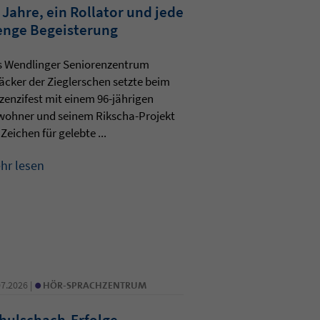
 Jahre, ein Rollator und jede
nge Begeisterung
s Wendlinger Seniorenzentrum
äcker der Zieglerschen setzte beim
zenzifest mit einem 96-jährigen
wohner und seinem Rikscha-Projekt
 Zeichen für gelebte ...
hr lesen
•
07.2026 |
HÖR-SPRACHZENTRUM
hulschach-Erfolge