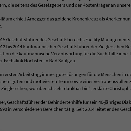
n, die seitens des Gesetzgebers und der Kostenträger an unsere
jubiläum erhielt Arnegger das goldene Kronenkreuz als Anerkennu
e.
2015 Geschäftsführer des Geschäftsbereichs Facility Managements
12 bis 2014 kaufmännischer Geschäftsführer der Zieglerschen Beh
sition die kaufmännische Verantwortung für die Suchthilfe inne. In 
r Fachklink Höchsten in Bad Saulgau.
em ersten Arbeitstag, immer gute Lösungen für die Menschen in d
t einem guten und motivierten Team sowie einer vertrauensvolle
ieglerschen, worüber ich sehr dankbar bin“, erklärte Christoph
r, Geschäftsführer der Behindertenhilfe für sein 40-jähriges Dia
 1990 in verschiedenen Bereichen tätig. Seit 2014 leitet er den Ges