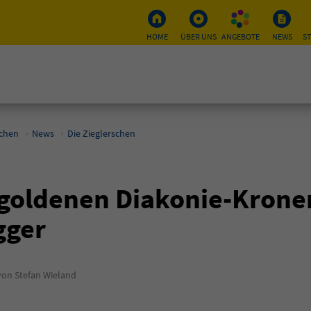
HOME
ÜBER UNS
ANGEBOTE
NEWS
S
schen
News
Die Zieglerschen
 goldenen Diakonie-Krone
gger
on Stefan Wieland