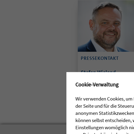
PRESSEKONTAKT
Stefan Wieland
✖
07503 929-257
Cookie-Verwaltung
E-Mail senden
Wir verwenden Cookies, um I
der Seite und für die Steue
anonymen Statistikzwecken, 
können selbst entscheiden, 
Einstellungen womöglich nic