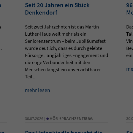
o
Seit 20 Jahren ein Stück
96
Denkendorf
Me
n
Seit zwei Jahrzehnten ist das Martin-
Da
Luther-Haus weit mehr als ein
Tal
Seniorenzentrum – beim Jubiläumsfest
Vin
.
wurde deutlich, dass es durch gelebte
Be
Fürsorge, langjähriges Engagement und
ein
die enge Verbundenheit mit den
me
Menschen längst ein unverzichtbarer
Teil ...
mehr lesen
•
30.07.2026 |
HÖR-SPRACHZENTRUM
30.
en
Das Hafenkindle besucht die
Sc