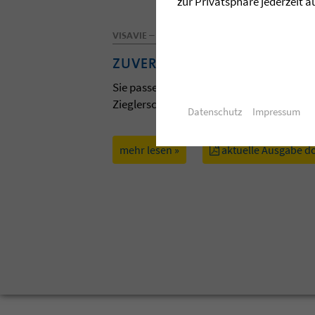
zur Privatsphäre jederzeit a
VISAVIE – DAS MAGAZIN DER ZIEGLERSCHEN
ZUVERSICHT
Sie passen zum Frühling und zur Osterzei
Zieglerschen. Lassen Sie sich davon anst
Datenschutz
Impressum
mehr lesen »
aktuelle Ausgabe d