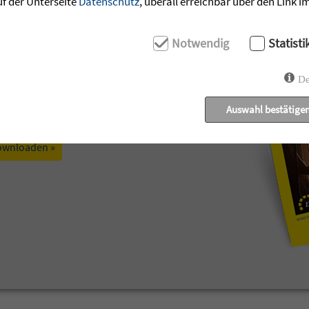
uf der Unterseite
Datenschutz
, überall erreichbar über den Link 
Notwendig
Statisti
De
t: Geschichten der Zuversicht aus den
ecken.
Auswahl bestätige
ownloaden »