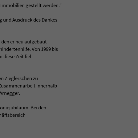
 Immobilien gestellt werden.“
ng und Ausdruck des Dankes
, den er neu aufgebaut
indertenhilfe. Von 1999 bis
diese Zeit fiel
en Zieglerschen zu
n Zusammenarbeit innerhalb
 Arnegger.
koniejubiläum. Bei den
chäftsbereich