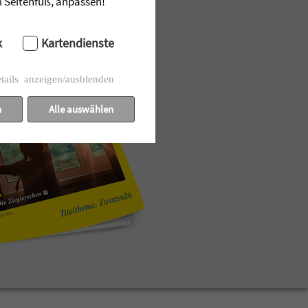
im Seitenfuß, anpassen!
k
Kartendienste
tails anzeigen/ausblenden
n
Alle auswählen