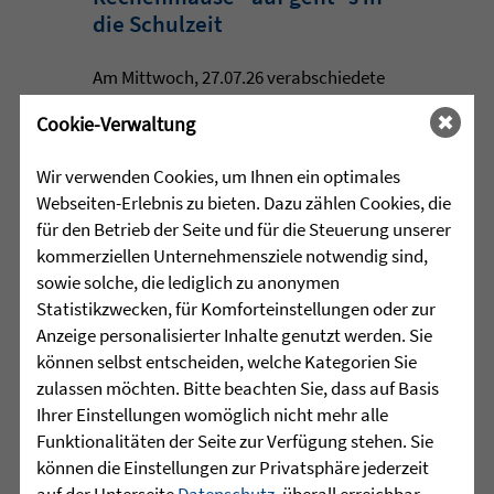
die Schulzeit
Am Mittwoch, 27.07.26 verabschiedete
das Team des Schulkindergartens der
Cookie-Verwaltung
Leopoldschule in Altshausen die
Vorschüler mit einer bunten und
Wir verwenden Cookies, um Ihnen ein optimales
emotionalen ...
Webseiten-Erlebnis zu bieten. Dazu zählen Cookies, die
für den Betrieb der Seite und für die Steuerung unserer
mehr lesen
kommerziellen Unternehmensziele notwendig sind,
sowie solche, die lediglich zu anonymen
Statistikzwecken, für Komforteinstellungen oder zur
•
Anzeige personalisierter Inhalte genutzt werden. Sie
29.07.2026 |
HÖR-SPRACHZENTRUM
können selbst entscheiden, welche Kategorien Sie
zulassen möchten. Bitte beachten Sie, dass auf Basis
220 Kinder verwandeln
Ihrer Einstellungen womöglich nicht mehr alle
Arnach in eine bunte
Funktionalitäten der Seite zur Verfügung stehen. Sie
Zirkuswelt - kannst Du nicht
können die Einstellungen zur Privatsphäre jederzeit
war gestern
auf der Unterseite
Datenschutz
, überall erreichbar