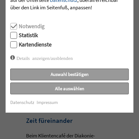
über den Link im Seitenfuß, anpassen!
Eine Woche lang herrschte in Arnach
ganz besondere Zirkusluft: Gemeinsam
haben die Sprachheilschule Arnach der
Notwendig
Zieglerschen, die Grundschule Arnach
Statistik
und der Kindergarten Arnach ein
Kartendienste
außergewöhnliches Zirkusprojekt mit
dem Zirkus ZappZarap aus Leverkusen
Details anzeigen/ausblenden
...
Auswahl bestätigen
mehr lesen
Alle auswählen
•
Datenschutz
Impressum
28.07.2026 |
ALTENHILFE
Zeit füreinander
Beim Klientencafé der Diakonie-