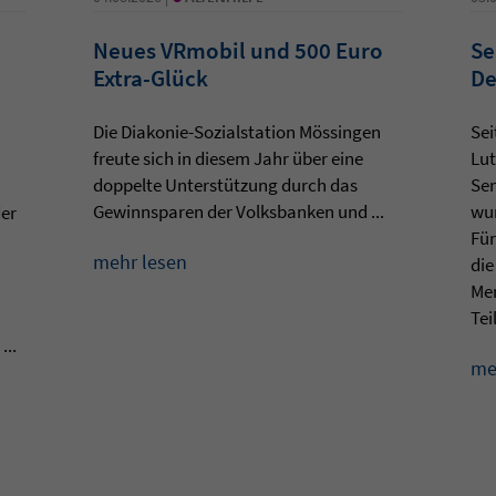
Neues VRmobil und 500 Euro
Se
Extra-Glück
De
Die Diakonie-Sozialstation Mössingen
Sei
freute sich in diesem Jahr über eine
Lut
doppelte Unterstützung durch das
Sen
Gewinnsparen der Volksbanken und ...
wur
der
Für
mehr lesen
die
Men
Teil
...
me