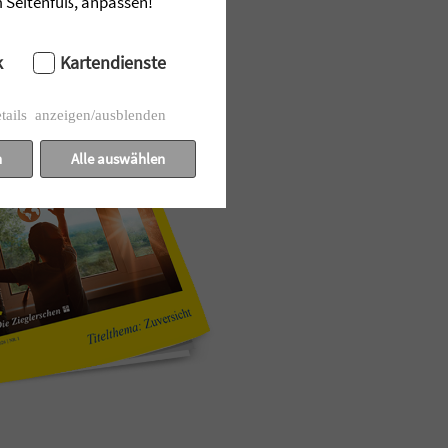
im Seitenfuß, anpassen!
k
Kartendienste
tails anzeigen/ausblenden
n
Alle auswählen