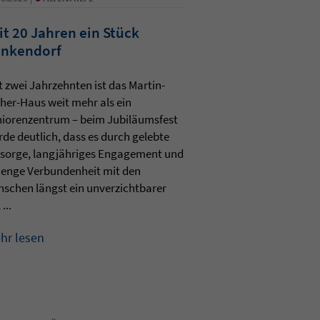
it 20 Jahren ein Stück
nkendorf
t zwei Jahrzehnten ist das Martin-
her-Haus weit mehr als ein
iorenzentrum – beim Jubiläumsfest
de deutlich, dass es durch gelebte
sorge, langjähriges Engagement und
 enge Verbundenheit mit den
schen längst ein unverzichtbarer
 ...
hr lesen