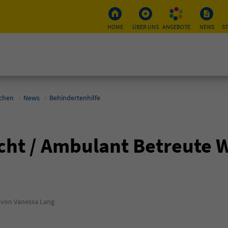
HOME
ÜBER UNS
ANGEBOTE
NEWS
S
schen
News
Behindertenhilfe
ht / Ambulant Betreute 
von Vanessa Lang