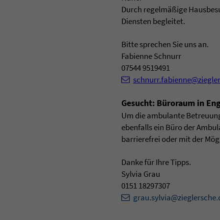
Durch regelmäßige Hausbesu
Diensten begleitet.
Bitte sprechen Sie uns an.
Fabienne Schnurr
07544 9519491
schnurr.fabienne@ziegle
Gesucht: Büroraum in En
Um die ambulante Betreuung 
ebenfalls ein Büro der Ambul
barrierefrei oder mit der Mö
Danke für Ihre Tipps.
Sylvia Grau
0151 18297307
grau.sylvia@zieglersche.