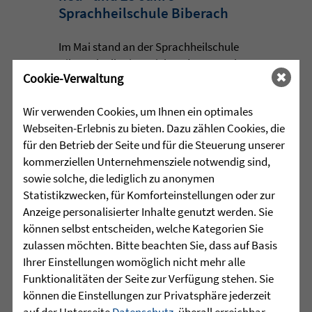
Sprachheilschule Biberach
Im Mai stand an der Sprachheilschule
Biberach alles im Zeichen des Umwelt-
Cookie-Verwaltung
und Klimaschutzes. Unter dem Motto
„Aus alt mach neu“ beschäftigten sich
Wir verwenden Cookies, um Ihnen ein optimales
die Schülerinnen und Schüler im
Webseiten-Erlebnis zu bieten. Dazu zählen Cookies, die
Rahmen einer Projektwoche intensiv
für den Betrieb der Seite und für die Steuerung unserer
mit den Themen Müllvermeidung, ...
kommerziellen Unternehmensziele notwendig sind,
sowie solche, die lediglich zu anonymen
mehr lesen
Statistikzwecken, für Komforteinstellungen oder zur
Anzeige personalisierter Inhalte genutzt werden. Sie
können selbst entscheiden, welche Kategorien Sie
•
zulassen möchten. Bitte beachten Sie, dass auf Basis
29.07.2026 |
HÖR-SPRACHZENTRUM
Ihrer Einstellungen womöglich nicht mehr alle
Mutmurmeln und
Funktionalitäten der Seite zur Verfügung stehen. Sie
Rechenmäuse - auf geht´s in
können die Einstellungen zur Privatsphäre jederzeit
auf der Unterseite
Datenschutz
, überall erreichbar