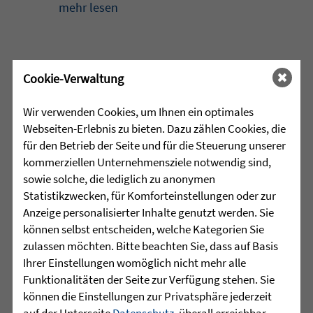
mehr lesen
•
29.07.2026 |
HÖR-SPRACHZENTRUM
Cookie-Verwaltung
Mutmurmeln und
Wir verwenden Cookies, um Ihnen ein optimales
Rechenmäuse - auf geht´s in
Webseiten-Erlebnis zu bieten. Dazu zählen Cookies, die
die Schulzeit
für den Betrieb der Seite und für die Steuerung unserer
kommerziellen Unternehmensziele notwendig sind,
Am Mittwoch, 27.07.26 verabschiedete
sowie solche, die lediglich zu anonymen
das Team des Schulkindergartens der
Statistikzwecken, für Komforteinstellungen oder zur
Leopoldschule in Altshausen die
Anzeige personalisierter Inhalte genutzt werden. Sie
Vorschüler mit einer bunten und
können selbst entscheiden, welche Kategorien Sie
emotionalen ...
zulassen möchten. Bitte beachten Sie, dass auf Basis
Ihrer Einstellungen womöglich nicht mehr alle
mehr lesen
Funktionalitäten der Seite zur Verfügung stehen. Sie
können die Einstellungen zur Privatsphäre jederzeit
auf der Unterseite
Datenschutz
, überall erreichbar