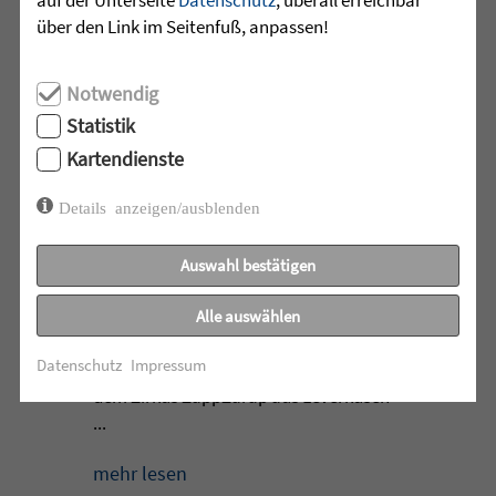
über den Link im Seitenfuß, anpassen!
•
29.07.2026 |
HÖR-SPRACHZENTRUM
Notwendig
220 Kinder verwandeln
Arnach in eine bunte
Statistik
Zirkuswelt - kannst Du nicht
Kartendienste
war gestern
Details anzeigen/ausblenden
Eine Woche lang herrschte in Arnach
ganz besondere Zirkusluft: Gemeinsam
Auswahl bestätigen
haben die Sprachheilschule Arnach der
Zieglerschen, die Grundschule Arnach
Alle auswählen
und der Kindergarten Arnach ein
Datenschutz
Impressum
außergewöhnliches Zirkusprojekt mit
dem Zirkus ZappZarap aus Leverkusen
...
mehr lesen