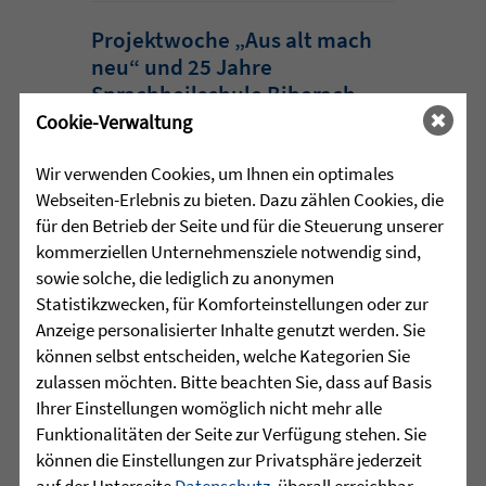
Projektwoche „Aus alt mach
neu“ und 25 Jahre
Sprachheilschule Biberach
Cookie-Verwaltung
Im Mai stand an der Sprachheilschule
Biberach alles im Zeichen des Umwelt-
Wir verwenden Cookies, um Ihnen ein optimales
und Klimaschutzes. Unter dem Motto
Webseiten-Erlebnis zu bieten. Dazu zählen Cookies, die
„Aus alt mach neu“ beschäftigten sich
für den Betrieb der Seite und für die Steuerung unserer
die Schülerinnen und Schüler im
kommerziellen Unternehmensziele notwendig sind,
Rahmen einer Projektwoche intensiv
sowie solche, die lediglich zu anonymen
mit den Themen Müllvermeidung, ...
Statistikzwecken, für Komforteinstellungen oder zur
Anzeige personalisierter Inhalte genutzt werden. Sie
mehr lesen
können selbst entscheiden, welche Kategorien Sie
zulassen möchten. Bitte beachten Sie, dass auf Basis
Ihrer Einstellungen womöglich nicht mehr alle
Funktionalitäten der Seite zur Verfügung stehen. Sie
•
29.07.2026 |
HÖR-SPRACHZENTRUM
können die Einstellungen zur Privatsphäre jederzeit
auf der Unterseite
Datenschutz
, überall erreichbar