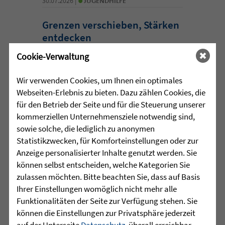
30.07.2026 |
JUGENDHILFE
Grenzen verschieben, Stärken
entdecken
Cookie-Verwaltung
Manchmal beginnt die wichtigste Reise
nicht mit einer Entfernung, sondern mit
Wir verwenden Cookies, um Ihnen ein optimales
dem Schritt aus der eigenen
Webseiten-Erlebnis zu bieten. Dazu zählen Cookies, die
Komfortzone. Für eine Gruppe junger
für den Betrieb der Seite und für die Steuerung unserer
Menschen aus dem Martinshaus
kommerziellen Unternehmensziele notwendig sind,
Kleintobel führte dieser Schritt im Juni
sowie solche, die lediglich zu anonymen
zum Outward ...
Statistikzwecken, für Komforteinstellungen oder zur
Anzeige personalisierter Inhalte genutzt werden. Sie
mehr lesen
können selbst entscheiden, welche Kategorien Sie
zulassen möchten. Bitte beachten Sie, dass auf Basis
Ihrer Einstellungen womöglich nicht mehr alle
•
Funktionalitäten der Seite zur Verfügung stehen. Sie
30.07.2026 |
HÖR-SPRACHZENTRUM
können die Einstellungen zur Privatsphäre jederzeit
auf der Unterseite
Datenschutz
, überall erreichbar