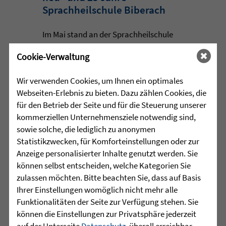
Sprachheilschule Biberach
Im Mai stand an der Sprachheilschule
Biberach alles im Zeichen des Umwelt-
Cookie-Verwaltung
und Klimaschutzes. Unter dem Motto
„Aus alt mach neu“ beschäftigten sich
Wir verwenden Cookies, um Ihnen ein optimales
die Schülerinnen und Schüler im
Webseiten-Erlebnis zu bieten. Dazu zählen Cookies, die
Rahmen einer Projektwoche intensiv
für den Betrieb der Seite und für die Steuerung unserer
mit den Themen Müllvermeidung, ...
kommerziellen Unternehmensziele notwendig sind,
sowie solche, die lediglich zu anonymen
mehr lesen
Statistikzwecken, für Komforteinstellungen oder zur
Anzeige personalisierter Inhalte genutzt werden. Sie
können selbst entscheiden, welche Kategorien Sie
•
zulassen möchten. Bitte beachten Sie, dass auf Basis
29.07.2026 |
HÖR-SPRACHZENTRUM
Ihrer Einstellungen womöglich nicht mehr alle
Mutmurmeln und
Funktionalitäten der Seite zur Verfügung stehen. Sie
können die Einstellungen zur Privatsphäre jederzeit
Rechenmäuse - auf geht´s in
auf der Unterseite
Datenschutz
, überall erreichbar