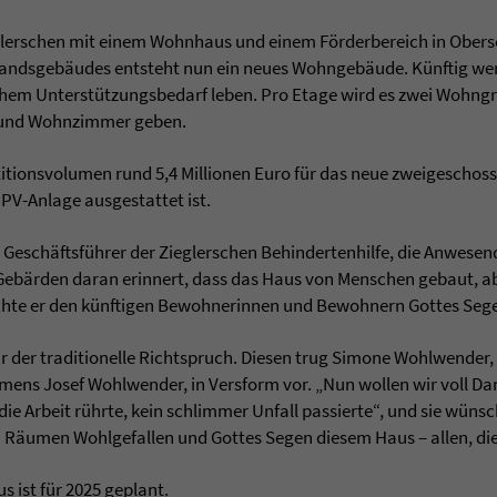
ieglerschen mit einem Wohnhaus und einem Förderbereich in Obers
tandsgebäudes entsteht nun ein neues Wohngebäude. Künftig w
hem Unterstützungsbedarf leben. Pro Etage wird es zwei Wohngr
 und Wohnzimmer geben.
itionsvolumen rund 5,4 Millionen Euro für das neue zweigeschoss
V-Anlage ausgestattet ist.
 Geschäftsführer der Zieglerschen Behindertenhilfe, die Anwesen
ebärden daran erinnert, dass das Haus von Menschen gebaut, ab
chte er den künftigen Bewohnerinnen und Bewohnern Gottes Seg
 der traditionelle Richtspruch. Diesen trug Simone Wohlwender,
ns Josef Wohlwender, in Versform vor. „Nun wollen wir voll Da
ier die Arbeit rührte, kein schlimmer Unfall passierte“, und sie wün
 Räumen Wohlgefallen und Gottes Segen diesem Haus – allen, die 
s ist für 2025 geplant.