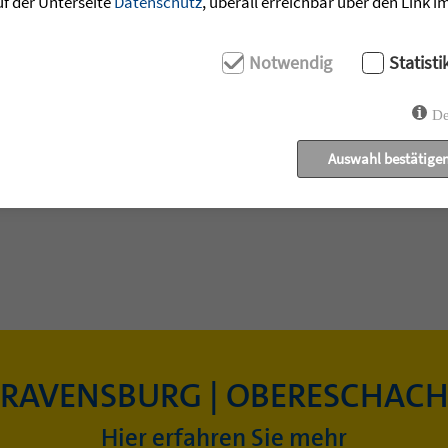
uf der Unterseite
Datenschutz
, überall erreichbar über den Link 
Notwendig
Statisti
De
Auswahl bestätige
RAVENSBURG | OBERESCHAC
Hier erfahren Sie mehr