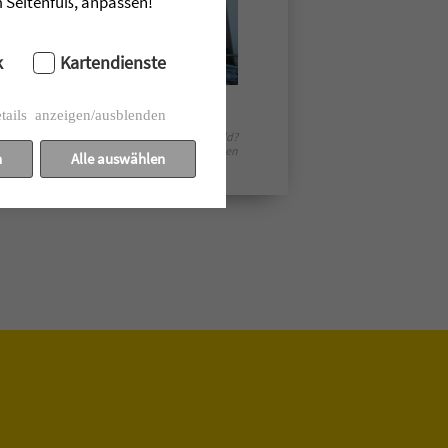
im Seitenfuß, anpassen!
k
Kartendienste
tails anzeigen/ausblenden
Fragen oder Anmerkungen zu einem Bild?
E-Mail senden
n
Alle auswählen
H