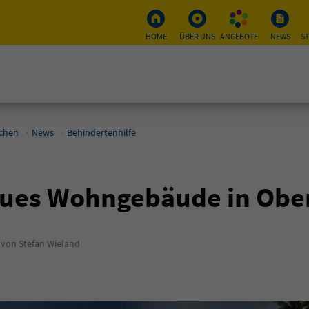
HOME
ÜBER UNS
ANGEBOTE
NEWS
S
schen
News
Behindertenhilfe
neues Wohngebäude in Ob
von Stefan Wieland