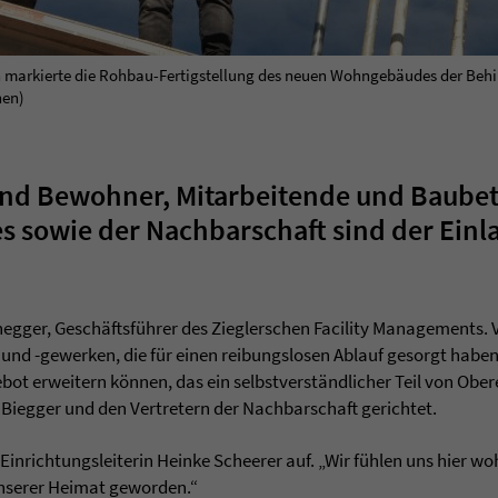
ch markierte die Rohbau-Fertigstellung des neuen Wohngebäudes der Behi
hen)
d Bewohner, Mitarbeitende und Baubetei
es sowie der Nachbarschaft sind der Ein
negger, Geschäftsführer des Zieglerschen Facility Managements. 
und -gewerken, die für einen reibungslosen Ablauf gesorgt haben.
t erweitern können, das ein selbstverständlicher Teil von Ober
 Biegger und den Vertretern der Nachbarschaft gerichtet.
nrichtungsleiterin Heinke Scheerer auf. „Wir fühlen uns hier woh
unserer Heimat geworden.“