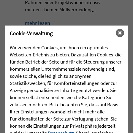
Rahmen einer Projektwoche intensiv
mit den Themen Müllvermeidung, ...
mehr lesen
Cookie-Verwaltung
Wir verwenden Cookies, um Ihnen ein optimales
•
29.07.2026 |
HÖR-SPRACHZENTRUM
Webseiten-Erlebnis zu bieten. Dazu zählen Cookies, die
für den Betrieb der Seite und für die Steuerung unserer
Mutmurmeln und
kommerziellen Unternehmensziele notwendig sind,
Rechenmäuse - auf geht´s in
sowie solche, die lediglich zu anonymen
die Schulzeit
Statistikzwecken, für Komforteinstellungen oder zur
Anzeige personalisierter Inhalte genutzt werden. Sie
Am Mittwoch, 27.07.26 verabschiedete
können selbst entscheiden, welche Kategorien Sie
das Team des Schulkindergartens der
zulassen möchten. Bitte beachten Sie, dass auf Basis
Leopoldschule in Altshausen die
Ihrer Einstellungen womöglich nicht mehr alle
Vorschüler mit einer bunten und
Funktionalitäten der Seite zur Verfügung stehen. Sie
emotionalen ...
können die Einstellungen zur Privatsphäre jederzeit
auf der Unterseite
Datenschutz
, überall erreichbar