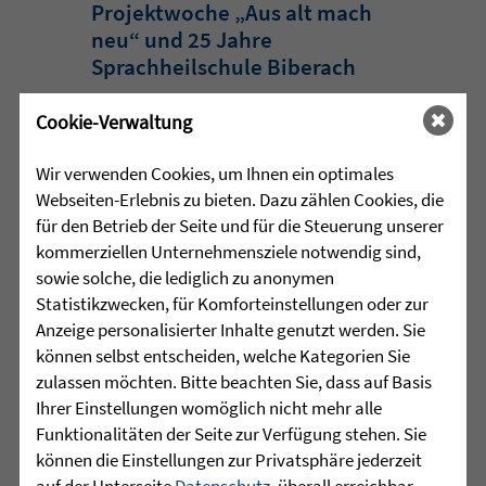
Projektwoche „Aus alt mach
neu“ und 25 Jahre
Sprachheilschule Biberach
Im Mai stand an der Sprachheilschule
Cookie-Verwaltung
Biberach alles im Zeichen des Umwelt-
und Klimaschutzes. Unter dem Motto
Wir verwenden Cookies, um Ihnen ein optimales
„Aus alt mach neu“ beschäftigten sich
Webseiten-Erlebnis zu bieten. Dazu zählen Cookies, die
die Schülerinnen und Schüler im
für den Betrieb der Seite und für die Steuerung unserer
Rahmen einer Projektwoche intensiv
kommerziellen Unternehmensziele notwendig sind,
mit den Themen Müllvermeidung, ...
sowie solche, die lediglich zu anonymen
Statistikzwecken, für Komforteinstellungen oder zur
mehr lesen
Anzeige personalisierter Inhalte genutzt werden. Sie
können selbst entscheiden, welche Kategorien Sie
zulassen möchten. Bitte beachten Sie, dass auf Basis
Ihrer Einstellungen womöglich nicht mehr alle
•
29.07.2026 |
HÖR-SPRACHZENTRUM
Funktionalitäten der Seite zur Verfügung stehen. Sie
können die Einstellungen zur Privatsphäre jederzeit
Mutmurmeln und
auf der Unterseite
Datenschutz
, überall erreichbar