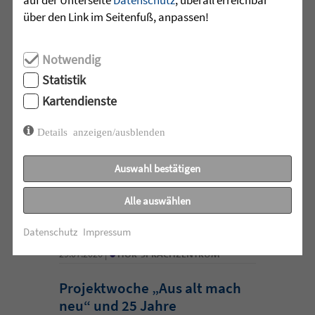
•
über den Link im Seitenfuß, anpassen!
29.07.2026 |
JUGENDHILFE
Vertrauen. Mehr braucht es
Notwendig
manchmal nicht.
Statistik
Kartendienste
Acht junge Menschen feierten Ende Juli
ihren erfolgreichen Abschluss der 10.
Details anzeigen/ausblenden
Klasse in der Jugendhilfeeinrichtung
Martinshaus ...
Auswahl bestätigen
mehr lesen
Alle auswählen
Datenschutz
Impressum
•
29.07.2026 |
HÖR-SPRACHZENTRUM
Projektwoche „Aus alt mach
neu“ und 25 Jahre