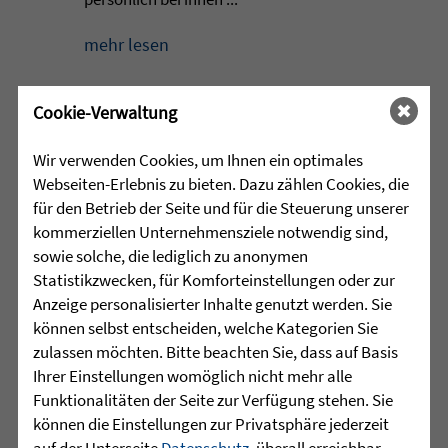
mehr lesen
Cookie-Verwaltung
•
30.07.2026 |
HÖR-SPRACHZENTRUM
Wir verwenden Cookies, um Ihnen ein optimales
Webseiten-Erlebnis zu bieten. Dazu zählen Cookies, die
Schulschach-Erfolge
für den Betrieb der Seite und für die Steuerung unserer
kommerziellen Unternehmensziele notwendig sind,
Viel Zeit und Engagement stecken in den
sowie solche, die lediglich zu anonymen
Erfolgen der Schulschach-
Statistikzwecken, für Komforteinstellungen oder zur
Mannschaften von Leopoldschule
Anzeige personalisierter Inhalte genutzt werden. Sie
Altshausen und Schule am Wolfsbühl
können selbst entscheiden, welche Kategorien Sie
Wilhelmsdorf. ...
zulassen möchten. Bitte beachten Sie, dass auf Basis
Ihrer Einstellungen womöglich nicht mehr alle
mehr lesen
Funktionalitäten der Seite zur Verfügung stehen. Sie
können die Einstellungen zur Privatsphäre jederzeit
auf der Unterseite
Datenschutz
, überall erreichbar