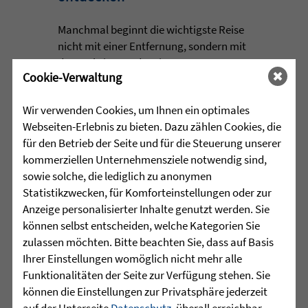
Manchmal beginnt die wichtigste Reise
nicht mit einer Entfernung, sondern mit
dem Schritt aus der eigenen
Cookie-Verwaltung
Komfortzone. Für eine Gruppe junger
Menschen aus dem Martinshaus
Wir verwenden Cookies, um Ihnen ein optimales
Kleintobel führte dieser Schritt im Juni
Webseiten-Erlebnis zu bieten. Dazu zählen Cookies, die
zum Outward ...
für den Betrieb der Seite und für die Steuerung unserer
kommerziellen Unternehmensziele notwendig sind,
mehr lesen
sowie solche, die lediglich zu anonymen
Statistikzwecken, für Komforteinstellungen oder zur
Anzeige personalisierter Inhalte genutzt werden. Sie
•
können selbst entscheiden, welche Kategorien Sie
30.07.2026 |
HÖR-SPRACHZENTRUM
zulassen möchten. Bitte beachten Sie, dass auf Basis
Das Hafenkindle besucht die
Ihrer Einstellungen womöglich nicht mehr alle
August-Friedrich-Osswald-
Funktionalitäten der Seite zur Verfügung stehen. Sie
können die Einstellungen zur Privatsphäre jederzeit
Schule
auf der Unterseite
Datenschutz
, überall erreichbar