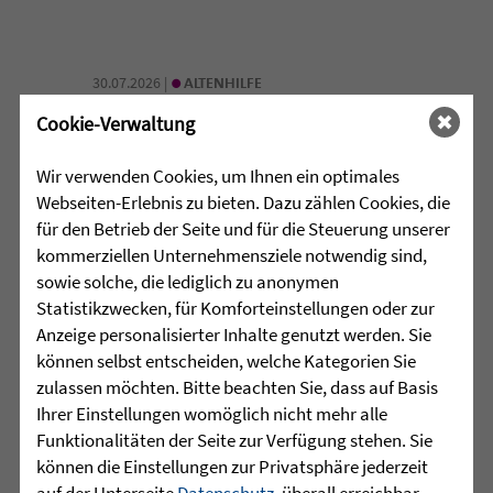
•
30.07.2026 |
ALTENHILFE
Cookie-Verwaltung
96 Jahre, ein Rollator und jede
Menge Begeisterung
Wir verwenden Cookies, um Ihnen ein optimales
Webseiten-Erlebnis zu bieten. Dazu zählen Cookies, die
Das Wendlinger Seniorenzentrum
für den Betrieb der Seite und für die Steuerung unserer
Taläcker der Zieglerschen setzte beim
kommerziellen Unternehmensziele notwendig sind,
Vinzenzifest mit einem 96-jährigen
sowie solche, die lediglich zu anonymen
Bewohner und seinem Rikscha-Projekt
Statistikzwecken, für Komforteinstellungen oder zur
ein Zeichen für gelebte ...
Anzeige personalisierter Inhalte genutzt werden. Sie
können selbst entscheiden, welche Kategorien Sie
mehr lesen
zulassen möchten. Bitte beachten Sie, dass auf Basis
Ihrer Einstellungen womöglich nicht mehr alle
Funktionalitäten der Seite zur Verfügung stehen. Sie
können die Einstellungen zur Privatsphäre jederzeit
•
30.07.2026 |
JUGENDHILFE
auf der Unterseite
Datenschutz
, überall erreichbar