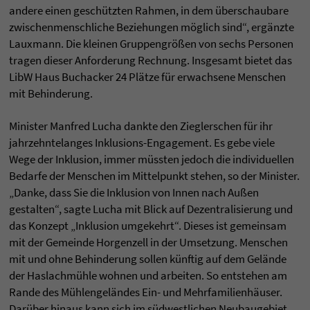
andere einen geschützten Rahmen, in dem überschaubare
zwischenmenschliche Beziehungen möglich sind“, ergänzte
Lauxmann. Die kleinen Gruppengrößen von sechs Personen
tragen dieser Anforderung Rechnung. Insgesamt bietet das
LibW Haus Buchacker 24 Plätze für erwachsene Menschen
mit Behinderung.
Minister Manfred Lucha dankte den Zieglerschen für ihr
jahrzehntelanges Inklusions-Engagement. Es gebe viele
Wege der Inklusion, immer müssten jedoch die individuellen
Bedarfe der Menschen im Mittelpunkt stehen, so der Minister.
„Danke, dass Sie die Inklusion von Innen nach Außen
gestalten“, sagte Lucha mit Blick auf Dezentralisierung und
das Konzept „Inklusion umgekehrt“. Dieses ist gemeinsam
mit der Gemeinde Horgenzell in der Umsetzung. Menschen
mit und ohne Behinderung sollen künftig auf dem Gelände
der Haslachmühle wohnen und arbeiten. So entstehen am
Rande des Mühlengeländes Ein- und Mehrfamilienhäuser.
Darüber hinaus kann sich im südwestlichen Neubaugebiet