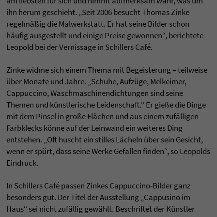
am liebsten für sich und nimmt aufmerksam wahr, was um
ihn herum geschieht. „Seit 2006 besucht Thomas Zinke
regelmäßig die Malwerkstatt. Er hat seine Bilder schon
häufig ausgestellt und einige Preise gewonnen“, berichtete
Leopold bei der Vernissage in Schillers Café.
Zinke widme sich einem Thema mit Begeisterung – teilweise
über Monate und Jahre. „Schuhe, Aufzüge, Melkeimer,
Cappuccino, Waschmaschinendichtungen sind seine
Themen und künstlerische Leidenschaft.“ Er gieße die Dinge
mit dem Pinsel in große Flächen und aus einem zufälligen
Farbklecks könne auf der Leinwand ein weiteres Ding
entstehen. „Oft huscht ein stilles Lächeln über sein Gesicht,
wenn er spürt, dass seine Werke Gefallen finden“, so Leopolds
Eindruck.
In Schillers Café passen Zinkes Cappuccino-Bilder ganz
besonders gut. Der Titel der Ausstellung „Cappusino im
Haus“ sei nicht zufällig gewählt. Beschriftet der Künstler