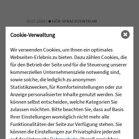
•
30.07.2026 |
HÖR-SPRACHZENTRUM
Cookie-Verwaltung
Schulschach-Erfolge
Wir verwenden Cookies, um Ihnen ein optimales
Viel Zeit und Engagement stecken in den
Webseiten-Erlebnis zu bieten. Dazu zählen Cookies, die
Erfolgen der Schulschach-
für den Betrieb der Seite und für die Steuerung unserer
Mannschaften von Leopoldschule
kommerziellen Unternehmensziele notwendig sind,
Altshausen und Schule am Wolfsbühl
sowie solche, die lediglich zu anonymen
Wilhelmsdorf. ...
Statistikzwecken, für Komforteinstellungen oder zur
Anzeige personalisierter Inhalte genutzt werden. Sie
mehr lesen
können selbst entscheiden, welche Kategorien Sie
zulassen möchten. Bitte beachten Sie, dass auf Basis
Ihrer Einstellungen womöglich nicht mehr alle
•
Funktionalitäten der Seite zur Verfügung stehen. Sie
29.07.2026 |
JUGENDHILFE
können die Einstellungen zur Privatsphäre jederzeit
auf der Unterseite
Datenschutz
, überall erreichbar