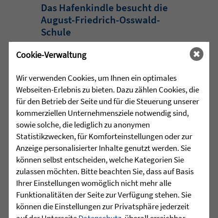
Das Hafenkindle besucht die
August-Friedrich-Osswald-
Schule
Cookie-Verwaltung
Besonderen Besuch erhielten die
Grundschülerinnen und Grundschüler
Wir verwenden Cookies, um Ihnen ein optimales
der August-Friedrich-Osswald-Schule in
Webseiten-Erlebnis zu bieten. Dazu zählen Cookies, die
Friedrichshafen noch kurz vor den
für den Betrieb der Seite und für die Steuerung unserer
Sommerferien: Das Hafenkindle schaute
kommerziellen Unternehmensziele notwendig sind,
persönlich bei ihnen ...
sowie solche, die lediglich zu anonymen
mehr lesen
Statistikzwecken, für Komforteinstellungen oder zur
Anzeige personalisierter Inhalte genutzt werden. Sie
können selbst entscheiden, welche Kategorien Sie
zulassen möchten. Bitte beachten Sie, dass auf Basis
•
Ihrer Einstellungen womöglich nicht mehr alle
30.07.2026 |
HÖR-SPRACHZENTRUM
Funktionalitäten der Seite zur Verfügung stehen. Sie
Schulschach-Erfolge
können die Einstellungen zur Privatsphäre jederzeit
auf der Unterseite
Datenschutz
, überall erreichbar