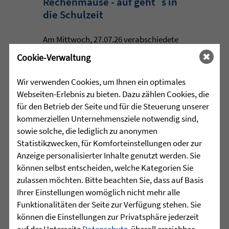
Rechenmäuse - auf geht´s in
die Schulzeit
Am Mittwoch, 27.07.26 verabschiedete
das Team des Schulkindergartens der
Cookie-Verwaltung
Leopoldschule in Altshausen die
Vorschüler mit einer bunten und
Wir verwenden Cookies, um Ihnen ein optimales
emotionalen ...
Webseiten-Erlebnis zu bieten. Dazu zählen Cookies, die
für den Betrieb der Seite und für die Steuerung unserer
mehr lesen
kommerziellen Unternehmensziele notwendig sind,
sowie solche, die lediglich zu anonymen
Statistikzwecken, für Komforteinstellungen oder zur
Anzeige personalisierter Inhalte genutzt werden. Sie
•
29.07.2026 |
HÖR-SPRACHZENTRUM
können selbst entscheiden, welche Kategorien Sie
zulassen möchten. Bitte beachten Sie, dass auf Basis
220 Kinder verwandeln
Ihrer Einstellungen womöglich nicht mehr alle
Arnach in eine bunte
Funktionalitäten der Seite zur Verfügung stehen. Sie
Zirkuswelt - kannst Du nicht
können die Einstellungen zur Privatsphäre jederzeit
war gestern
auf der Unterseite
Datenschutz
, überall erreichbar