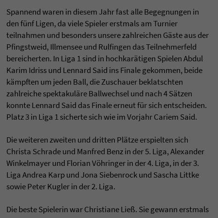
Spannend waren in diesem Jahr fast alle Begegnungen in
den fünf Ligen, da viele Spieler erstmals am Turnier
teilnahmen und besonders unsere zahlreichen Gäste aus der
Pfingstweid, Illmensee und Rulfingen das Teilnehmerfeld
bereicherten. In Liga 1 sind in hochkarätigen Spielen Abdul
Karim Idriss und Lennard Said ins Finale gekommen, beide
kämpften um jeden Ball, die Zuschauer beklatschten
zahlreiche spektakuläre Ballwechsel und nach 4 Sätzen
konnte Lennard Said das Finale erneut für sich entscheiden.
Platz 3 in Liga 1 sicherte sich wie im Vorjahr Cariem Said.
Die weiteren zweiten und dritten Plätze erspielten sich
Christa Schrade und Manfred Benz in der 5. Liga, Alexander
Winkelmayer und Florian Vöhringer in der 4. Liga, in der 3.
Liga Andrea Karp und Jona Siebenrock und Sascha Littke
sowie Peter Kugler in der 2. Liga.
Die beste Spielerin war Christiane Ließ. Sie gewann erstmals