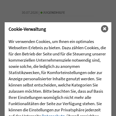
•
30.07.2026 |
JUGENDHILFE
Grenzen verschieben, Stärken
Cookie-Verwaltung
entdecken
Wir verwenden Cookies, um Ihnen ein optimales
Manchmal beginnt die wichtigste Reise
Webseiten-Erlebnis zu bieten. Dazu zählen Cookies, die
nicht mit einer Entfernung, sondern mit
für den Betrieb der Seite und für die Steuerung unserer
dem Schritt aus der eigenen
kommerziellen Unternehmensziele notwendig sind,
Komfortzone. Für eine Gruppe junger
sowie solche, die lediglich zu anonymen
Menschen aus dem Martinshaus
Statistikzwecken, für Komforteinstellungen oder zur
Kleintobel führte dieser Schritt im Juni
Anzeige personalisierter Inhalte genutzt werden. Sie
zum Outward ...
können selbst entscheiden, welche Kategorien Sie
zulassen möchten. Bitte beachten Sie, dass auf Basis
mehr lesen
Ihrer Einstellungen womöglich nicht mehr alle
Funktionalitäten der Seite zur Verfügung stehen. Sie
können die Einstellungen zur Privatsphäre jederzeit
auf der Unterseite
Datenschutz
, überall erreichbar