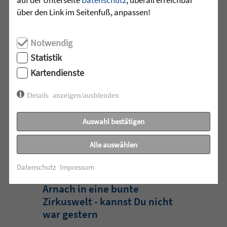
die Schulzeit
über den Link im Seitenfuß, anpassen!
Am Mittwoch, 27.07.26 verabschiedete
Notwendig
das Team des Schulkindergartens der
Leopoldschule in Altshausen die
Statistik
Vorschüler mit einer bunten und
Kartendienste
emotionalen ...
Details anzeigen/ausblenden
mehr lesen
Auswahl bestätigen
Alle auswählen
•
29.07.2026 |
HÖR-SPRACHZENTRUM
Datenschutz
Impressum
220 Kinder verwandeln
Arnach in eine bunte
Zirkuswelt - kannst Du nicht
war gestern