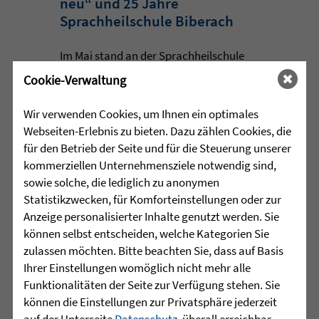
neu“ und 25 Jahre
Sprachheilschule Biberach
Im Mai stand an der Sprachheilschule
Biberach alles im Zeichen des Umwelt-
Cookie-Verwaltung
und Klimaschutzes. Unter dem Motto
„Aus alt mach neu“ beschäftigten sich
Wir verwenden Cookies, um Ihnen ein optimales
die Schülerinnen und Schüler im
Webseiten-Erlebnis zu bieten. Dazu zählen Cookies, die
Rahmen einer Projektwoche intensiv
für den Betrieb der Seite und für die Steuerung unserer
mit den Themen Müllvermeidung, ...
kommerziellen Unternehmensziele notwendig sind,
sowie solche, die lediglich zu anonymen
mehr lesen
Statistikzwecken, für Komforteinstellungen oder zur
Anzeige personalisierter Inhalte genutzt werden. Sie
können selbst entscheiden, welche Kategorien Sie
zulassen möchten. Bitte beachten Sie, dass auf Basis
•
29.07.2026 |
HÖR-SPRACHZENTRUM
Ihrer Einstellungen womöglich nicht mehr alle
Funktionalitäten der Seite zur Verfügung stehen. Sie
Mutmurmeln und
können die Einstellungen zur Privatsphäre jederzeit
Rechenmäuse - auf geht´s in
auf der Unterseite
Datenschutz
, überall erreichbar