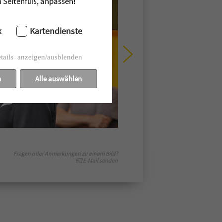
im Seitenfuß, anpassen!
k
Kartendienste
tails anzeigen/ausblenden
n
Alle auswählen
Fragen oder Anmerkungen zu einem Bild?
E-Mail senden