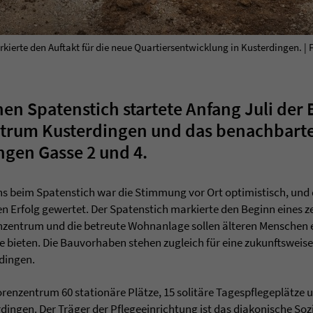
kierte den Auftakt für die neue Quartiersentwicklung in Kusterdingen. | 
hen Spatenstich startete Anfang Juli der
trum Kusterdingen und das benachbarte
gen Gasse 2 und 4.
ns beim Spatenstich war die Stimmung vor Ort optimistisch, und
 Erfolg gewertet. Der Spatenstich markierte den Beginn eines zen
zentrum und die betreute Wohnanlage sollen älteren Menschen 
 bieten. Die Bauvorhaben stehen zugleich für eine zukunftsweis
rdingen.
orenzentrum 60 stationäre Plätze, 15 solitäre Tagespflegeplätze
dingen. Der Träger der Pflegeeinrichtung ist das diakonische So