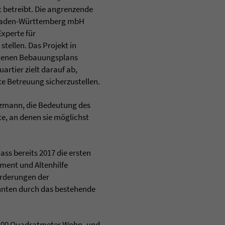
 betreibt. Die angrenzende
u Baden-Württemberg mbH
Experte für
tellen. Das Projekt in
ogenen Bebauungsplans
artier zielt darauf ab,
e Betreuung sicherzustellen.
nzmann, die Bedeutung des
te, an denen sie möglichst
ss bereits 2017 die ersten
ment und Altenhilfe
orderungen der
nnten durch das bestehende
.800 Quadratmeter Wohn- und