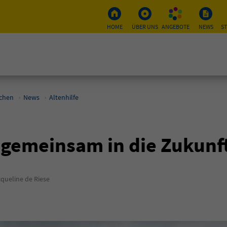
HOME
ÜBER UNS
ANGEBOTE
NEWS
S
schen
News
Altenhilfe
 gemeinsam in die Zukunf
queline de Riese