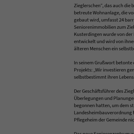
Zieglerschen“, das auch die 
betreute Wohnanlage, die v
gebaut wird, umfasst 24 barr
Seniorenimmobilien zum Ziel 
Kusterdingen wurde von der
entwickelt und wird von ihne
älteren Menschen ein selbst
In seinem Grußwort betonte 
Projekts: „Wir investieren g
selbstbestimmt ihren Lebens
Der Geschäftsführer des Zieg
Überlegungen und Planungen 
begonnen hatten, um dem st
Landesheimbauverordnung fü
Pflegeheim der Gemeinde ni
Das neue Seniorenzentrum wi