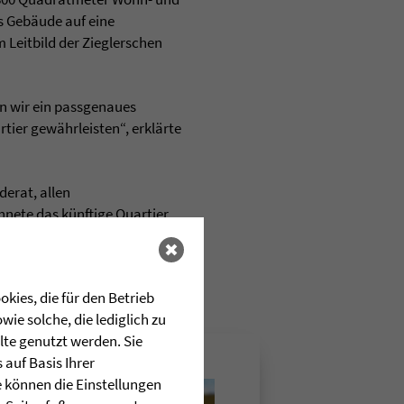
s Gebäude auf eine
 Leitbild der Zieglerschen
n wir ein passgenaues
ier gewährleisten“, erklärte
erat, allen
nete das künftige Quartier
erungen der demografischen
kies, die für den Betrieb
ie solche, die lediglich zu
lte genutzt werden. Sie
auf Basis Ihrer
e können die Einstellungen