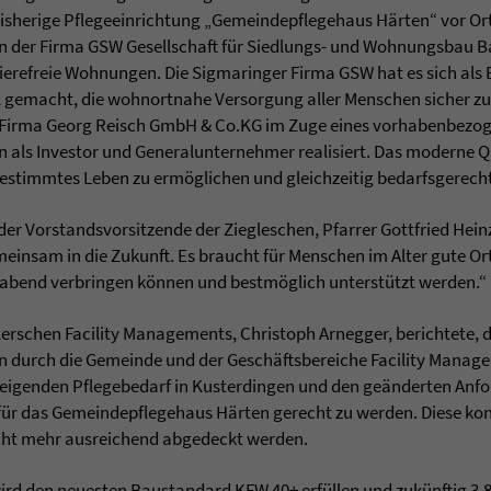
bisherige Pflegeeinrichtung „Gemeindepflegehaus Härten“ vor Ort
on der Firma GSW Gesellschaft für Siedlungs- und Wohnungsba
ierefreie Wohnungen. Die Sigmaringer Firma GSW hat es sich als 
gemacht, die wohnortnahe Versorgung aller Menschen sicher zu s
 Firma Georg Reisch GmbH & Co.KG im Zuge eines vorhabenbez
n als Investor und Generalunternehmer realisiert. Das moderne Qu
bestimmtes Leben zu ermöglichen und gleichzeitig bedarfsgerecht
der Vorstandsvorsitzende der Ziegleschen, Pfarrer Gottfried Hei
emeinsam in die Zukunft. Es braucht für Menschen im Alter gute Or
abend verbringen können und bestmöglich unterstützt werden.“
lerschen Facility Managements, Christoph Arnegger, berichtete, da
durch die Gemeinde und der Geschäftsbereiche Facility Manage
eigenden Pflegebedarf in Kusterdingen und den geänderten Anf
r das Gemeindepflegehaus Härten gerecht zu werden. Diese ko
cht mehr ausreichend abgedeckt werden.
rd den neuesten Baustandard KFW 40+ erfüllen und zukünftig 3