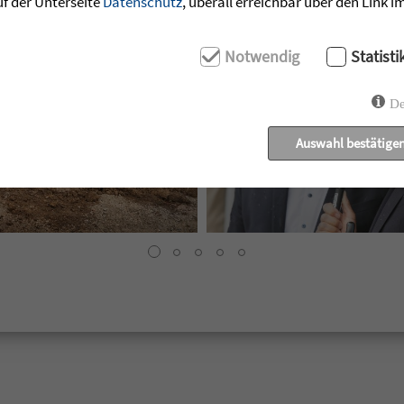
uf der Unterseite
Datenschutz
, überall erreichbar über den Link 
Notwendig
Statisti
De
Auswahl bestätige