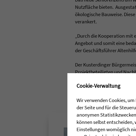
Nutzfläche bieten. Ausgesta
ökologische Bauweise. Diese 
verankert.
„Durch die Kooperation mit 
Angebot und somit eine beda
der Geschäftsführer Altenhil
Der Kusterdinger Bürgermeis
Projektbeteiligten und Nach
als „Glücksfall für die Geme
✖
Cookie-Verwaltung
Entwicklung gerecht zu werde
Wir verwenden Cookies, um I
der Seite und für die Steue
anonymen Statistikzwecken, 
können selbst entscheiden, 
Einstellungen womöglich nic