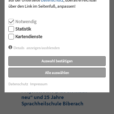
Vertrauen. Mehr braucht es
über den Link im Seitenfuß, anpassen!
manchmal nicht.
Notwendig
Acht junge Menschen feierten Ende Juli
Statistik
ihren erfolgreichen Abschluss der 10.
Kartendienste
Klasse in der Jugendhilfeeinrichtung
Martinshaus ...
Details anzeigen/ausblenden
mehr lesen
Auswahl bestätigen
Alle auswählen
•
29.07.2026 |
HÖR-SPRACHZENTRUM
Datenschutz
Impressum
Projektwoche „Aus alt mach
neu“ und 25 Jahre
Sprachheilschule Biberach