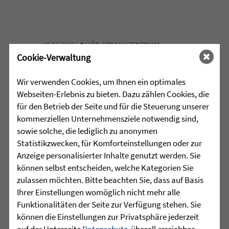
•
30.07.2026 |
HÖR-SPRACHZENTRUM
Cookie-Verwaltung
Schulschach-Erfolge
Wir verwenden Cookies, um Ihnen ein optimales
Webseiten-Erlebnis zu bieten. Dazu zählen Cookies, die
Viel Zeit und Engagement stecken in den
für den Betrieb der Seite und für die Steuerung unserer
Erfolgen der Schulschach-
kommerziellen Unternehmensziele notwendig sind,
Mannschaften von Leopoldschule
sowie solche, die lediglich zu anonymen
Altshausen und Schule am Wolfsbühl
Statistikzwecken, für Komforteinstellungen oder zur
Wilhelmsdorf. ...
Anzeige personalisierter Inhalte genutzt werden. Sie
mehr lesen
können selbst entscheiden, welche Kategorien Sie
zulassen möchten. Bitte beachten Sie, dass auf Basis
Ihrer Einstellungen womöglich nicht mehr alle
Funktionalitäten der Seite zur Verfügung stehen. Sie
•
29.07.2026 |
JUGENDHILFE
können die Einstellungen zur Privatsphäre jederzeit
auf der Unterseite
Datenschutz
, überall erreichbar