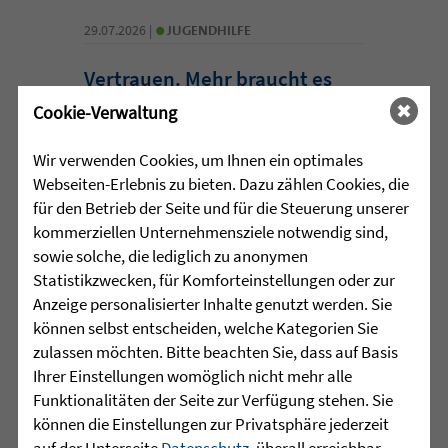
•
29.07.2026 |
JUGENDHILFE
Vertrauen. Mehr braucht es
manchmal nicht.
Cookie-Verwaltung
Acht junge Menschen feierten Ende Juli
Wir verwenden Cookies, um Ihnen ein optimales
ihren erfolgreichen Abschluss der 10.
Webseiten-Erlebnis zu bieten. Dazu zählen Cookies, die
Klasse in der Jugendhilfeeinrichtung
für den Betrieb der Seite und für die Steuerung unserer
Martinshaus ...
kommerziellen Unternehmensziele notwendig sind,
sowie solche, die lediglich zu anonymen
mehr lesen
Statistikzwecken, für Komforteinstellungen oder zur
Anzeige personalisierter Inhalte genutzt werden. Sie
können selbst entscheiden, welche Kategorien Sie
zulassen möchten. Bitte beachten Sie, dass auf Basis
•
29.07.2026 |
HÖR-SPRACHZENTRUM
Ihrer Einstellungen womöglich nicht mehr alle
Funktionalitäten der Seite zur Verfügung stehen. Sie
Projektwoche „Aus alt mach
können die Einstellungen zur Privatsphäre jederzeit
neu“ und 25 Jahre
auf der Unterseite
Datenschutz
, überall erreichbar