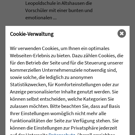
Leopoldschule in Altshausen die
Vorschüler mit einer bunten und
emotionalen ...
mehr lesen
Cookie-Verwaltung
Wir verwenden Cookies, um Ihnen ein optimales
Webseiten-Erlebnis zu bieten. Dazu zählen Cookies, die
•
29.07.2026 |
HÖR-SPRACHZENTRUM
für den Betrieb der Seite und für die Steuerung unserer
kommerziellen Unternehmensziele notwendig sind,
220 Kinder verwandeln
sowie solche, die lediglich zu anonymen
Arnach in eine bunte
Statistikzwecken, für Komforteinstellungen oder zur
Zirkuswelt - kannst Du nicht
Anzeige personalisierter Inhalte genutzt werden. Sie
war gestern
können selbst entscheiden, welche Kategorien Sie
zulassen möchten. Bitte beachten Sie, dass auf Basis
Eine Woche lang herrschte in Arnach
Ihrer Einstellungen womöglich nicht mehr alle
ganz besondere Zirkusluft: Gemeinsam
Funktionalitäten der Seite zur Verfügung stehen. Sie
haben die Sprachheilschule Arnach der
können die Einstellungen zur Privatsphäre jederzeit
Zieglerschen, die Grundschule Arnach
auf der Unterseite
Datenschutz
, überall erreichbar