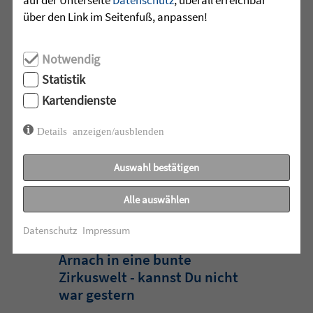
die Schulzeit
über den Link im Seitenfuß, anpassen!
Am Mittwoch, 27.07.26 verabschiedete
Notwendig
das Team des Schulkindergartens der
Leopoldschule in Altshausen die
Statistik
Vorschüler mit einer bunten und
Kartendienste
emotionalen ...
Details anzeigen/ausblenden
mehr lesen
Auswahl bestätigen
Alle auswählen
•
29.07.2026 |
HÖR-SPRACHZENTRUM
Datenschutz
Impressum
220 Kinder verwandeln
Arnach in eine bunte
Zirkuswelt - kannst Du nicht
war gestern