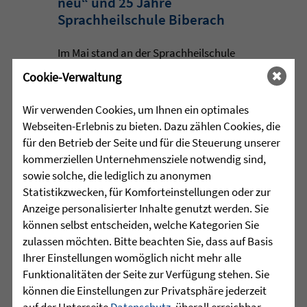
neu“ und 25 Jahre
Sprachheilschule Biberach
Im Mai stand an der Sprachheilschule
Biberach alles im Zeichen des Umwelt-
Cookie-Verwaltung
und Klimaschutzes. Unter dem Motto
„Aus alt mach neu“ beschäftigten sich
Wir verwenden Cookies, um Ihnen ein optimales
die Schülerinnen und Schüler im
Webseiten-Erlebnis zu bieten. Dazu zählen Cookies, die
Rahmen einer Projektwoche intensiv
für den Betrieb der Seite und für die Steuerung unserer
mit den Themen Müllvermeidung, ...
kommerziellen Unternehmensziele notwendig sind,
sowie solche, die lediglich zu anonymen
mehr lesen
Statistikzwecken, für Komforteinstellungen oder zur
Anzeige personalisierter Inhalte genutzt werden. Sie
können selbst entscheiden, welche Kategorien Sie
zulassen möchten. Bitte beachten Sie, dass auf Basis
•
29.07.2026 |
HÖR-SPRACHZENTRUM
Ihrer Einstellungen womöglich nicht mehr alle
Funktionalitäten der Seite zur Verfügung stehen. Sie
Mutmurmeln und
können die Einstellungen zur Privatsphäre jederzeit
Rechenmäuse - auf geht´s in
auf der Unterseite
Datenschutz
, überall erreichbar