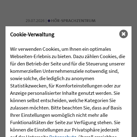
•
29.07.2026 |
HÖR-SPRACHZENTRUM
Cookie-Verwaltung
220 Kinder verwandeln
Arnach in eine bunte
Wir verwenden Cookies, um Ihnen ein optimales
Zirkuswelt - kannst Du nicht
Webseiten-Erlebnis zu bieten. Dazu zählen Cookies, die
war gestern
für den Betrieb der Seite und für die Steuerung unserer
kommerziellen Unternehmensziele notwendig sind,
Eine Woche lang herrschte in Arnach
sowie solche, die lediglich zu anonymen
ganz besondere Zirkusluft: Gemeinsam
Statistikzwecken, für Komforteinstellungen oder zur
haben die Sprachheilschule Arnach der
Anzeige personalisierter Inhalte genutzt werden. Sie
Zieglerschen, die Grundschule Arnach
können selbst entscheiden, welche Kategorien Sie
und der Kindergarten Arnach ein
zulassen möchten. Bitte beachten Sie, dass auf Basis
außergewöhnliches Zirkusprojekt mit
Ihrer Einstellungen womöglich nicht mehr alle
dem Zirkus ZappZarap aus Leverkusen
Funktionalitäten der Seite zur Verfügung stehen. Sie
...
können die Einstellungen zur Privatsphäre jederzeit
auf der Unterseite
Datenschutz
, überall erreichbar