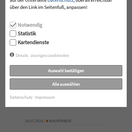
mehr lesen
über den Link im Seitenfuß, anpassen!
Notwendig
•
28.07.2026 |
ALTENHILFE
Statistik
Kartendienste
Zeit füreinander
Details anzeigen/ausblenden
Beim Klientencafé der Diakonie-
Sozialstation Mössingen standen
Auswahl bestätigen
Begegnungen, Gespräche und
gemeinsame Momente im ...
Alle auswählen
mehr lesen
Datenschutz
Impressum
•
28.07.2026 |
SUCHTHILFE