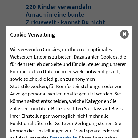
220 Kinder verwandeln
Arnach in eine bunte
Zirkuswelt - kannst Du nicht
war gestern
Cookie-Verwaltung
Eine Woche lang herrschte in Arnach
Wir verwenden Cookies, um Ihnen ein optimales
ganz besondere Zirkusluft: Gemeinsam
Webseiten-Erlebnis zu bieten. Dazu zählen Cookies, die
haben die Sprachheilschule Arnach der
für den Betrieb der Seite und für die Steuerung unserer
Zieglerschen, die Grundschule Arnach
kommerziellen Unternehmensziele notwendig sind,
und der Kindergarten Arnach ein
sowie solche, die lediglich zu anonymen
außergewöhnliches Zirkusprojekt mit
Statistikzwecken, für Komforteinstellungen oder zur
dem Zirkus ZappZarap aus Leverkusen
Anzeige personalisierter Inhalte genutzt werden. Sie
...
können selbst entscheiden, welche Kategorien Sie
zulassen möchten. Bitte beachten Sie, dass auf Basis
mehr lesen
Ihrer Einstellungen womöglich nicht mehr alle
Funktionalitäten der Seite zur Verfügung stehen. Sie
können die Einstellungen zur Privatsphäre jederzeit
auf der Unterseite
Datenschutz
, überall erreichbar