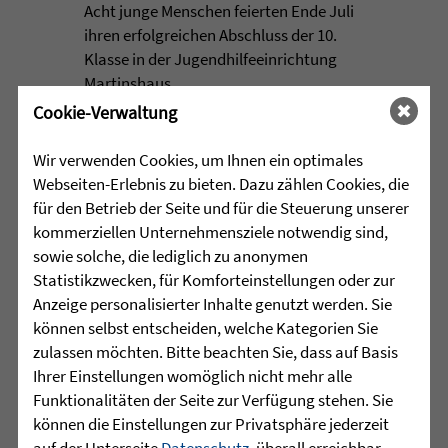
Acht junge Menschen feierten Ende Juli
ihren erfolgreichen Abschluss der 10.
Klasse in der Jugendhilfeeinrichtung
Martinshaus ...
Cookie-Verwaltung
mehr lesen
Wir verwenden Cookies, um Ihnen ein optimales
Webseiten-Erlebnis zu bieten. Dazu zählen Cookies, die
für den Betrieb der Seite und für die Steuerung unserer
•
29.07.2026 |
HÖR-SPRACHZENTRUM
kommerziellen Unternehmensziele notwendig sind,
sowie solche, die lediglich zu anonymen
Projektwoche „Aus alt mach
Statistikzwecken, für Komforteinstellungen oder zur
neu“ und 25 Jahre
Anzeige personalisierter Inhalte genutzt werden. Sie
Sprachheilschule Biberach
können selbst entscheiden, welche Kategorien Sie
zulassen möchten. Bitte beachten Sie, dass auf Basis
Im Mai stand an der Sprachheilschule
Ihrer Einstellungen womöglich nicht mehr alle
Biberach alles im Zeichen des Umwelt-
Funktionalitäten der Seite zur Verfügung stehen. Sie
und Klimaschutzes. Unter dem Motto
können die Einstellungen zur Privatsphäre jederzeit
„Aus alt mach neu“ beschäftigten sich
auf der Unterseite
Datenschutz
, überall erreichbar