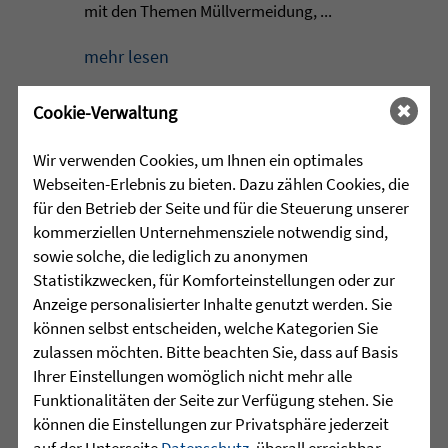
mit den Themen Müllvermeidung, ...
mehr lesen
Cookie-Verwaltung
•
29.07.2026 |
HÖR-SPRACHZENTRUM
Wir verwenden Cookies, um Ihnen ein optimales
Webseiten-Erlebnis zu bieten. Dazu zählen Cookies, die
Mutmurmeln und
für den Betrieb der Seite und für die Steuerung unserer
Rechenmäuse - auf geht´s in
kommerziellen Unternehmensziele notwendig sind,
die Schulzeit
sowie solche, die lediglich zu anonymen
Statistikzwecken, für Komforteinstellungen oder zur
Am Mittwoch, 27.07.26 verabschiedete
Anzeige personalisierter Inhalte genutzt werden. Sie
das Team des Schulkindergartens der
können selbst entscheiden, welche Kategorien Sie
Leopoldschule in Altshausen die
zulassen möchten. Bitte beachten Sie, dass auf Basis
Vorschüler mit einer bunten und
Ihrer Einstellungen womöglich nicht mehr alle
emotionalen ...
Funktionalitäten der Seite zur Verfügung stehen. Sie
können die Einstellungen zur Privatsphäre jederzeit
mehr lesen
auf der Unterseite
Datenschutz
, überall erreichbar