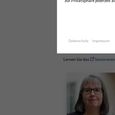
zur Privatsphäre jederzeit a
Umbau von Komplexeinrichtu
Weiterentwicklung frei gewo
Alle Teilnehmer waren sich ei
„Ein intensiver Austausch mi
Braun. Sie sei dankbar für d
Datenschutz
Impressum
und Anregungen aus der Prax
Lernen Sie das
Seniorenze