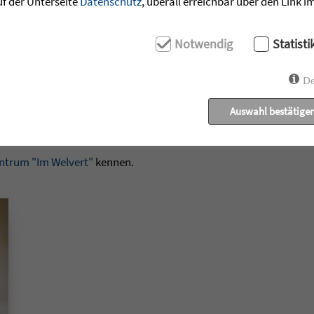
uf der Unterseite
Datenschutz
, überall erreichbar über den Link 
ngen der Behindertenhilfe die Bebauungs- und Flächennutzung
rdener Liegenschaften nicht im Weg stehen.“
Notwendig
Statisti
nig. Die neuen Gesetze geben die richtige Richtung vor.
De
t Verbänden und Betroffenen ist unerlässlich, um gute Gesetze zu
en fachlichen Dialog mit den Vertretern der Zieglerschen. „Gern 
Auswahl bestätige
is mit in die weiteren parlamentarischen Besprechungen“, sagte 
ntrum "Im Welvert"
kennen.