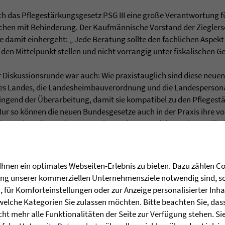
 das Pflegestärkungsgesetz PSG III eine große Verantwortung f
chen mit Behinderung. Der Kaufmännische Vorstand der Zieglers
die damit einhergeht: „ Jede Beratung sollte den fachlichen Aspe
 den Mittelpunkt stellen und nicht vorrangig unter fiskalischen G
r Diskussionsrunde war auch: Wie praxistauglich sind diese neue
 des Landes, die Landesheimbauverordnung und die Landesperson
ringend der Überarbeitung, damit sie kompatibel zu den Pfleges
ur so können die neuen Bundesgesetze auch in der Praxis ihre vol
sbesondere die Landespersonalverordnung und das Wohn-, Teilha
raum der Träger ungewollte ein. Teilweise scheitern innovative
Vorgaben“, Baumann weiter.
hnen ein optimales Webseiten-Erlebnis zu bieten. Dazu zählen Coo
nehmen, das Kundinnen und Kunden in den Hilfearten Altenhilfe, 
rung unserer kommerziellen Unternehmensziele notwendig sind, sow
d Suchthilfe auf der Grundlage des christlichen Leitbilds versor
für Komforteinstellungen oder zur Anzeige personalisierter Inha
t nur den Geschäftsbereich der Altenhilfe. Im Rahmen von Inklus
welche Kategorien Sie zulassen möchten. Bitte beachten Sie, dass 
ssen sich die Betreuungsformen und in Folge auch die Einricht
ht mehr alle Funktionalitäten der Seite zur Verfügung stehen. Si
 erfordert eine ressortübergreifende Zusammenarbeit der Landesm