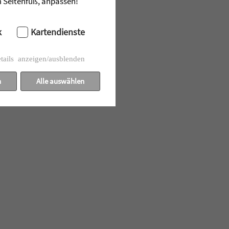
im Seitenfuß, anpassen!
spläne der Nutzung und
k
Kartendienste
tails anzeigen/ausblenden
 schaffen“, betonte Martina
nehme ich auch die Bedenken
n
Alle auswählen
sie abschließend.