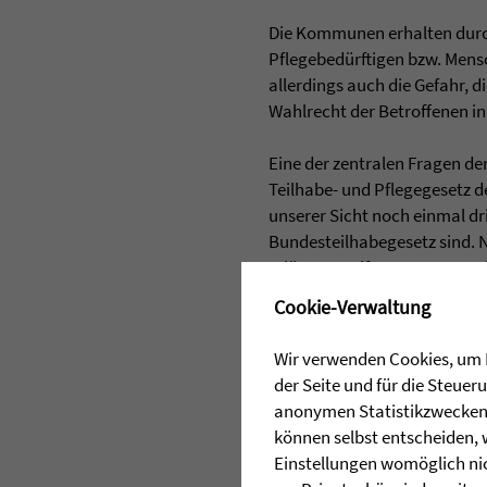
Die Kommunen erhalten durch
Pflegebedürftigen bzw. Mens
allerdings auch die Gefahr, 
Wahlrecht der Betroffenen in
Eine der zentralen Fragen de
Teilhabe- und Pflegegesetz
unserer Sicht noch einmal d
Bundesteilhabegesetz sind. N
erläutert Rolf Baumann. „In
schränken den Handlungsspiel
✖
Cookie-Verwaltung
Lösungen oft an den engen 
Wir verwenden Cookies, um I
Als diakonisches Sozialunter
der Seite und für die Steue
Sprachzentrum, Jugendhilfe un
anonymen Statistikzwecken, 
gesetzlichen Änderungen nich
können selbst entscheiden, 
Menschen mit Behinderung mü
Einstellungen womöglich nic
weiter verändern. „Inklusion