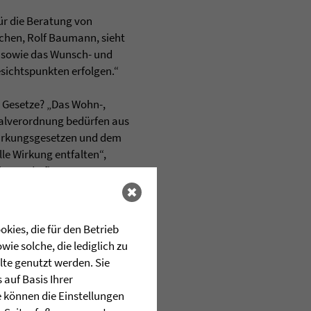
ür die Beratung von
chen, Rolf Baumann, sieht
kt sowie das Wunsch- und
esichtspunkten erfolgen.“
n Gesetze? „Das Wohn-,
alverordnung bedürfen aus
tärkungsgesetzen und dem
le Wirkung entfalten“,
be- und Pflegegesetz
 und mitarbeiterfreundliche
kies, die für den Betrieb
Behindertenhilfe, Hör-
ie solche, die lediglich zu
gt, treffen die neuen
lte genutzt werden. Sie
ion und Teilhabe von
auf Basis Ihrer
ungen der Behindertenhilfe
e können die Einstellungen
inisterien, damit z.B. beim