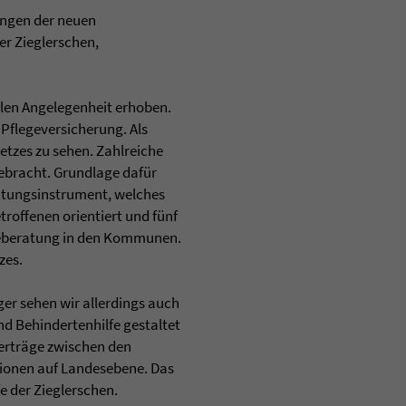
ungen der neuen
r Zieglerschen,
len Angelegenheit erhoben.
Pflegeversicherung. Als
etzes zu sehen. Zahlreiche
ebracht. Grundlage dafür
chtungsinstrument, welches
troffenen orientiert und fünf
egeberatung in den Kommunen.
zes.
ger sehen wir allerdings auch
d Behindertenhilfe gestaltet
erträge zwischen den
ionen auf Landesebene. Das
fe der Zieglerschen.