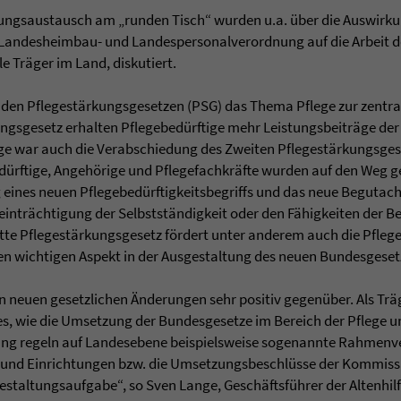
ungsaustausch am „runden Tisch“ wurden u.a. über die Auswirk
 Landesheimbau- und Landespersonalverordnung auf die Arbeit de
ale Träger im Land, diskutiert.
 den Pflegestärkungsgesetzen (PSG) das Thema Pflege zur zentra
ngsgesetz erhalten Pflegebedürftige mehr Leistungsbeiträge der 
ege war auch die Verabschiedung des Zweiten Pflegestärkungsges
dürftige, Angehörige und Pflegefachkräfte wurden auf den Weg g
g eines neuen Pflegebedürftigkeitsbegriffs und das neue Beguta
einträchtigung der Selbstständigkeit oder den Fähigkeiten der Be
ritte Pflegestärkungsgesetz fördert unter anderem auch die Pfl
n wichtigen Aspekt in der Ausgestaltung des neuen Bundesgeset
n neuen gesetzlichen Änderungen sehr positiv gegenüber. Als Trä
s, wie die Umsetzung der Bundesgesetze im Bereich der Pflege un
zung regeln auf Landesebene beispielsweise sogenannte Rahmenv
 und Einrichtungen bzw. die Umsetzungsbeschlüsse der Kommiss
Gestaltungsaufgabe“, so Sven Lange, Geschäftsführer der Altenhil