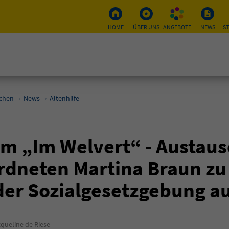
HOME
ÜBER UNS
ANGEBOTE
NEWS
S
schen
News
Altenhilfe
m „Im Welvert“ - Austaus
dneten Martina Braun zu
er Sozialgesetzgebung auf
queline de Riese