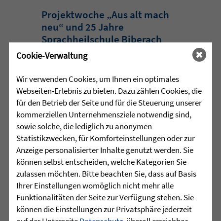
Projektwoche „Aus alt mach
neu“ und 25 Jahre
Sprachheilschule Biberach
Cookie-Verwaltung
Im Mai stand an der Sprachheilschule
Biberach alles im Zeichen des Umwelt-
Wir verwenden Cookies, um Ihnen ein optimales
und Klimaschutzes. Unter dem Motto
Webseiten-Erlebnis zu bieten. Dazu zählen Cookies, die
„Aus alt mach neu“ beschäftigten sich
für den Betrieb der Seite und für die Steuerung unserer
die Schülerinnen und Schüler im
kommerziellen Unternehmensziele notwendig sind,
Rahmen einer Projektwoche intensiv
sowie solche, die lediglich zu anonymen
mit den Themen Müllvermeidung, ...
Statistikzwecken, für Komforteinstellungen oder zur
Anzeige personalisierter Inhalte genutzt werden. Sie
mehr lesen
können selbst entscheiden, welche Kategorien Sie
zulassen möchten. Bitte beachten Sie, dass auf Basis
Ihrer Einstellungen womöglich nicht mehr alle
Funktionalitäten der Seite zur Verfügung stehen. Sie
•
29.07.2026 |
HÖR-SPRACHZENTRUM
können die Einstellungen zur Privatsphäre jederzeit
auf der Unterseite
Datenschutz
, überall erreichbar